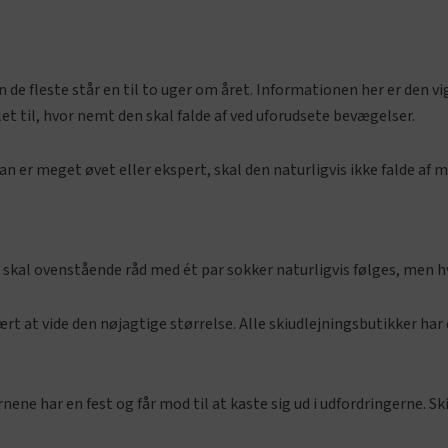
n de fleste står en til to uger om året. Informationen her er den 
et til, hvor nemt den skal falde af ved uforudsete bevægelser.
n er meget øvet eller ekspert, skal den naturligvis ikke falde af 
e, skal ovenstående råd med ét par sokker naturligvis følges, men 
rt at vide den nøjagtige størrelse. Alle skiudlejningsbutikker har
børnene har en fest og får mod til at kaste sig ud i udfordringerne. 