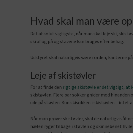
Hvad skal man være opm
Det absolut vigtigste, når man skal leje ski, skist
ski af og på og stavene kan bruges efter behag.
Udstyret skal naturligvis være i orden, kanterne på
Leje af skistøvler
For at finde den
rigtige skistøvle er det vigtigt, a
skistøvlen. Flere par sokker gnider mod hinanden o
ude på støvlen. Kun skisokken i skistøvlen – intet 
Når man prøver skistøvler, skal de naturligvis åbn
hælen ryger tilbage i støvlen og skinnebenet hviler 