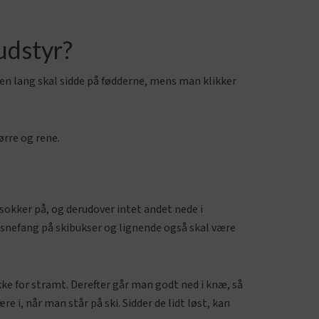
udstyr?
agen lang skal sidde på fødderne, mens man klikker
ørre og rene.
 sokker på, og derudover intet andet nede i
s snefang på skibukser og lignende også skal være
ke for stramt. Derefter går man godt ned i knæ, så
e i, når man står på ski. Sidder de lidt løst, kan