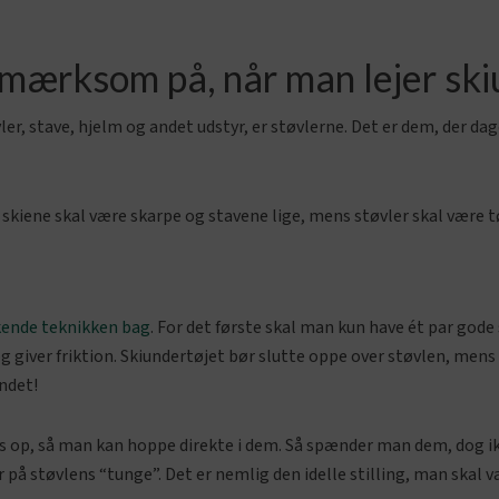
ærksom på, når man lejer ski
øvler, stave, hjelm og andet udstyr, er støvlerne. Det er dem, der d
 skiene skal være skarpe og stavene lige, mens støvler skal være t
t kende teknikken bag
. For det første skal man kun have ét par gode
g giver friktion. Skiundertøjet bør slutte oppe over støvlen, men
andet!
es op, så man kan hoppe direkte i dem. Så spænder man dem, dog ik
på støvlens “tunge”. Det er nemlig den idelle stilling, man skal vær