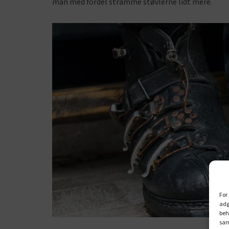
man med fordel stramme støvlerne lidt mere.
For
adg
beh
sam