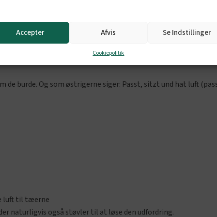
ngen måde røre snuden, samtidig må hælen ikke ryge flere centimet
Accepter
Afvis
Se Indstillinger
d fordel anskaffe sig varmesåler eller lignende, men et godt tri
Cookiepolitik
 de burde. Og som østrigerne siger: Passt, sitzt und hat luft (passe
 luft til tæerne
r naturligvis også støvler til at løse den udfordring.