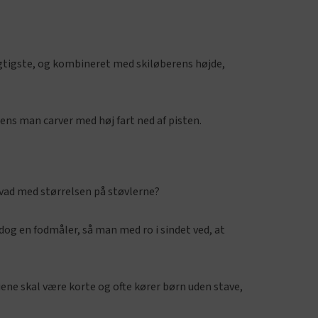
vigtigste, og kombineret med skiløberens højde,
mens man carver med høj fart ned af pisten.
hvad med størrelsen på støvlerne?
 dog en fodmåler, så man med ro i sindet ved, at
Skiene skal være korte og ofte kører børn uden stave,