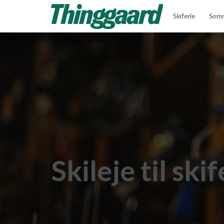
Skiferie
Somm
Skileje til ski