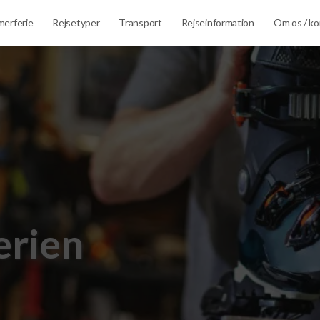
erferie
Rejsetyper
Transport
Rejseinformation
Om os / ko
ferien