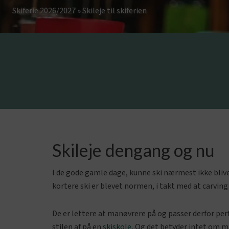
Skiferie 2026/2027
»
Skileje til skiferien
Skileje dengang og nu
I de gode gamle dage, kunne ski nærmest ikke blive
kortere ski er blevet normen, i takt med at carving
De er lettere at manøvrere på og passer derfor perfe
stilen af på en
skiskole
, Og det betyder intet om ma