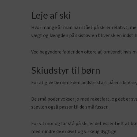
Leje af ski
Hvor mange år man har stået på ski er relativt, me
vægt og længden på skistøvlen bliver skien indstill
Ved begyndere falder den oftere af, omvendt hvis ma
Skiudstyr til børn
For at give børnene den bedste start på en skiferi
De små poder vokser jo med raketfart, og det er svæ
støvlen også passer til de små fusser.
For vil mor og far stå på ski, er det essentielt at 
medmindre de er øvet og virkelig dygtige.