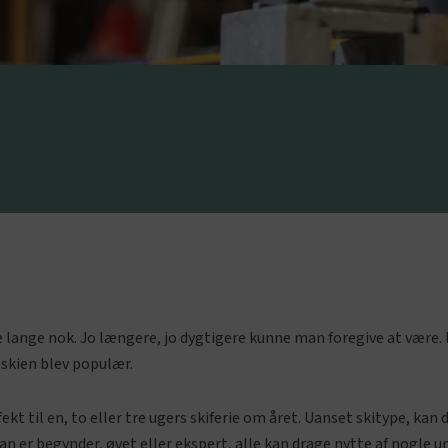
 lange nok. Jo længere, jo dygtigere kunne man foregive at være. 
 skien blev populær.
kt til en, to eller tre ugers skiferie om året. Uanset skitype, kan 
n er begynder, øvet eller ekspert, alle kan drage nytte af nogle u