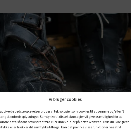
Vi bruger cookies
 at give de bedste oplevelser bruger vi teknologier som cookies til at gemme og/eller få
ang til enhedsoplysninger. Samtykke til disse teknologier vil give os mulighed for at
andle data såsom browseradfærd eller unikke id'er på dette websted. Hvis du ikke giver
tykke eller trækker dit samtykke tilbage, kan det påvirke visse funktioner negativt.