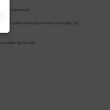
er op ved øvelsen.
ck er at vrikke med tæerne mens man sidder på
r, sidder og har luft).