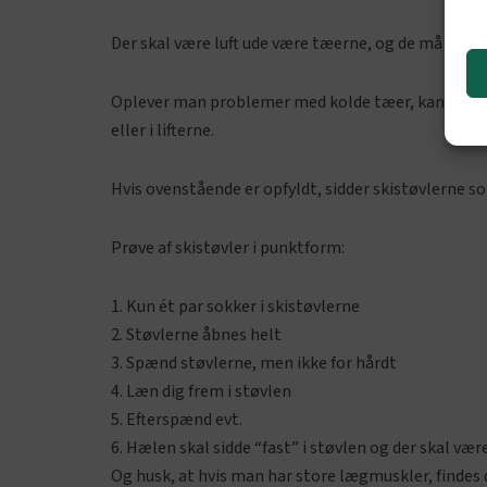
Der skal være luft ude være tæerne, og de må på i
Oplever man problemer med kolde tæer, kan man me
eller i lifterne.
Hvis ovenstående er opfyldt, sidder skistøvlerne som
Prøve af skistøvler i punktform:
Kun ét par sokker i skistøvlerne
Støvlerne åbnes helt
Spænd støvlerne, men ikke for hårdt
Læn dig frem i støvlen
Efterspænd evt.
Hælen skal sidde “fast” i støvlen og der skal være
Og husk, at hvis man har store lægmuskler, findes de