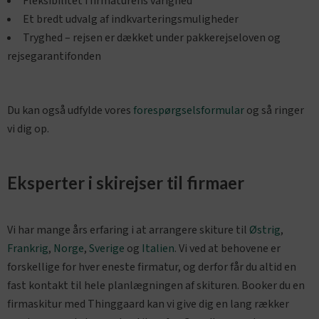
Fleksibilitet i firmaturens varighed
Et bredt udvalg af indkvarteringsmuligheder
Tryghed – rejsen er dækket under pakkerejseloven og
rejsegarantifonden
Du kan også udfylde vores
forespørgselsformular
og så ringer
vi dig op.
Eksperter i skirejser til firmaer
Vi har mange års erfaring i at arrangere skiture til
Østrig
,
Frankrig
,
Norge
,
Sverige
og
Italien
. Vi ved at behovene er
forskellige for hver eneste firmatur, og derfor får du altid en
fast kontakt til hele planlægningen af skituren. Booker du en
firmaskitur med Thinggaard kan vi give dig en lang rækker