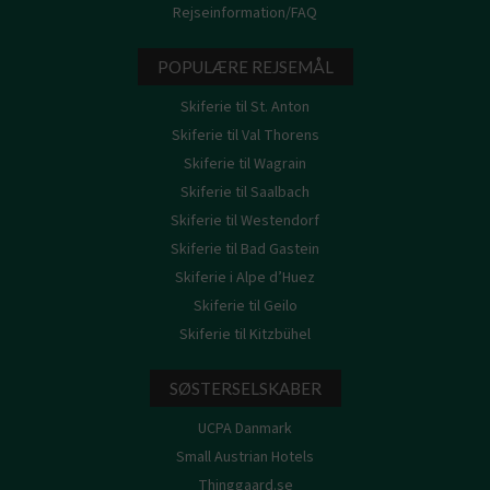
Rejseinformation/FAQ
POPULÆRE REJSEMÅL
Skiferie til St. Anton
Skiferie til Val Thorens
Skiferie til Wagrain
Skiferie til Saalbach
Skiferie til Westendorf
Skiferie til Bad Gastein
Skiferie i Alpe d’Huez
Skiferie til Geilo
Skiferie til Kitzbühel
SØSTERSELSKABER
UCPA Danmark
Small Austrian Hotels
Thinggaard.se