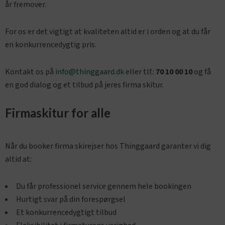
år fremover.
For os er det vigtigt at kvaliteten altid er i orden og at du får
en konkurrencedygtig pris.
Kontakt os på
info@thinggaard.dk
eller tlf.:
70 10 00 10
og få
en god dialog og et tilbud på jeres firma skitur.
Firmaskitur for alle
Når du booker firma skirejser hos Thinggaard garanter vi dig
altid at:
Du får professionel service gennem hele bookingen
Hurtigt svar på din forespørgsel
Et konkurrencedygtigt tilbud