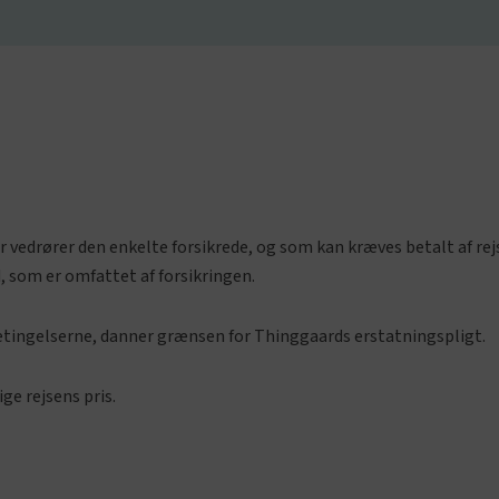
der vedrører den enkelte forsikrede, og som kan kræves betalt af r
, som er omfattet af forsikringen.
betingelserne, danner grænsen for Thinggaards erstatningspligt.
ge rejsens pris.