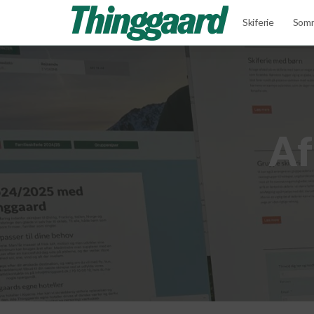
Skiferie
Somm
Af