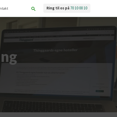
Ring til os på
70 10 00 10
ntakt
ing