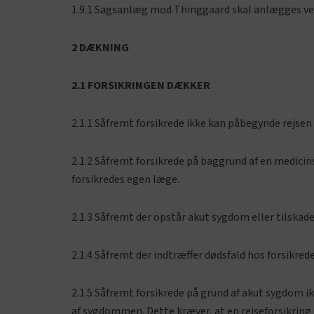
1.9.1 Sagsanlæg mod Thinggaard skal anlægges ve
2 DÆKNING
2.1 FORSIKRINGEN DÆKKER
2.1.1 Såfremt forsikrede ikke kan påbegynde rejse
2.1.2 Såfremt forsikrede på baggrund af en medici
forsikredes egen læge.
2.1.3 Såfremt der opstår akut sygdom eller tilskad
2.1.4 Såfremt der indtræffer dødsfald hos forsikrede
2.1.5 Såfremt forsikrede på grund af akut sygdom 
af sygdommen. Dette kræver, at en rejseforsikrin