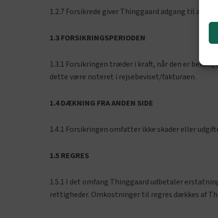
1.2.7 Forsikrede giver Thinggaard adgang til alle 
1.3 FORSIKRINGSPERIODEN
1.3.1 Forsikringen træder i kraft, når den er betalt
dette være noteret i rejsebeviset/fakturaen.
1.4 DÆKNING FRA ANDEN SIDE
1.4.1 Forsikringen omfatter ikke skader eller udgift
1.5 REGRES
1.5.1 I det omfang Thinggaard udbetaler erstatning
rettigheder. Omkostninger til regres dækkes af Th