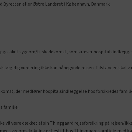
d Byretten eller Østre Landsret i København, Danmark.
n pga. akut sygdom/tilskadekomst, som kræver hospitalsindlæggels
nsk lægelig vurdering ikke kan påbegynde rejsen. Tilstanden skal
ekomst, der medfører hospitalsindlæggelse hos forsikredes familie 
s familie.
ikke vil være dækket af sin Thinggaard rejseforsikring på rejsen/
g med sygdomsdækning er bestilt hos Thinggaard samtidig med køb 