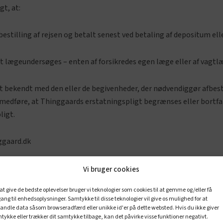
gt, at:
estilling af rejsen og betalt senest ved betaling af depositum elle
igt lægeundersøges – enten af forsikredes egen læge eller af vagtl
et bekendt med den eller de begivenheder, der nødvendiggør afbesti
t medføre, at Thinggaards erstatningspligt begrænses eller bortfal
igt.
ggaard.dk
å grund af sygdom eller skade modtage en lægeerklæring i udfyldt 
Vi bruger cookies
afholdes af forsikrede.
 at give de bedste oplevelser bruger vi teknologier som cookies til at gemme og/eller få
ang til enhedsoplysninger. Samtykke til disse teknologier vil give os mulighed for at
sebevis og kvittering for betaling af rejsen.
andle data såsom browseradfærd eller unikke id'er på dette websted. Hvis du ikke giver
tykke eller trækker dit samtykke tilbage, kan det påvirke visse funktioner negativt.