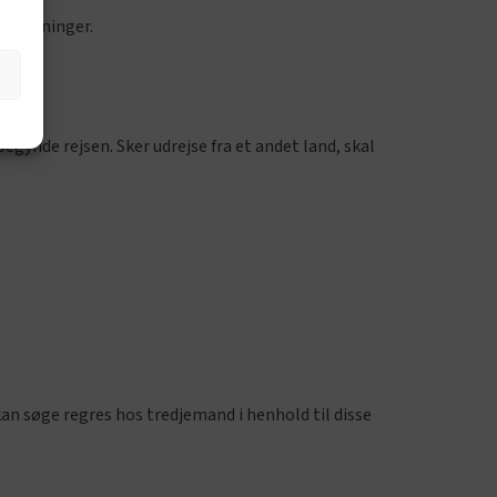
 oplysninger.
begynde rejsen. Sker udrejse fra et andet land, skal
an søge regres hos tredjemand i henhold til disse