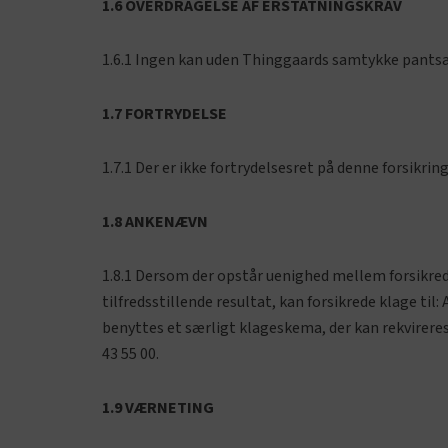
1.6 OVERDRAGELSE AF ERSTATNINGSKRAV
1.6.1 Ingen kan uden Thinggaards samtykke pantsæt
1.7 FORTRYDELSE
1.7.1 Der er ikke fortrydelsesret på denne forsikring
1.8 ANKENÆVN
1.8.1 Dersom der opstår uenighed mellem forsikrede
tilfredsstillende resultat, kan forsikrede klage til
benyttes et særligt klageskema, der kan rekvirere
43 55 00.
1.9 VÆRNETING