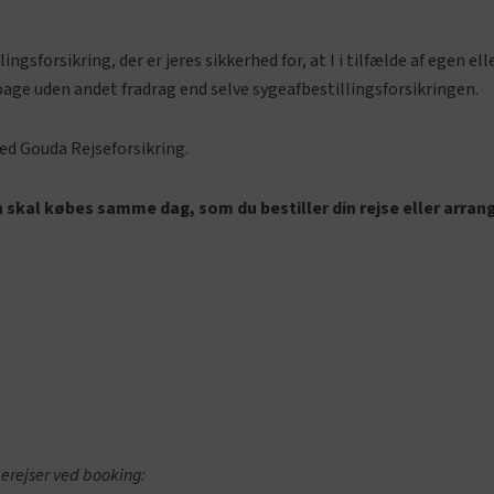
ingsforsikring, der er jeres sikkerhed for, at I i tilfælde af egen
bage uden andet fradrag end selve sygeafbestillingsforsikringen.
med Gouda Rejseforsikring.
skal købes samme dag, som du bestiller din rejse eller arrang
pperejser ved booking: