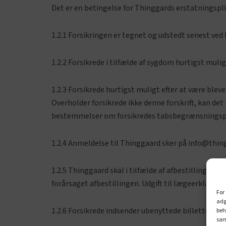
Det er en betingelse for Thinggards erstatningspli
1.2.1 Forsikringen er tegnet og udstedt senest ved b
1.2.2 Forsikrede i tilfælde af sygdom hurtigst mul
1.2.3 Forsikrede hurtigst muligt efter at være blev
Overholder forsikrede ikke denne forskrift, kan de
bestemmelser om forsikredes tabsbegrænsningspl
1.2.4 Anmeldelse til Thinggaard sker på
info@thin
1.2.5 Thinggaard skal i tilfælde af afbestilling p
forårsaget afbestillingen. Udgift til lægeerklæring 
For
adg
1.2.6 Forsikrede indsender ubenyttede billetter, rej
beh
sam