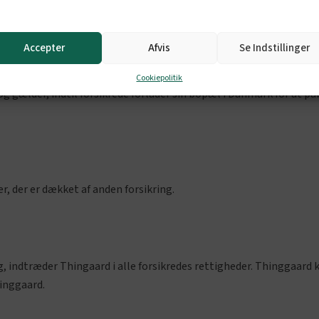
relevante dokumenter og oplysninger, herunder relevante lægelige
Accepter
Afvis
Se Indstillinger
Cookiepolitik
, og gælder, indtil forsikrede forlader sin bopæl i Danmark for at på
er, der er dækket af anden forsikring.
, indtræder Thingaard i alle forsikredes rettigheder. Thinggaard k
inggaard.