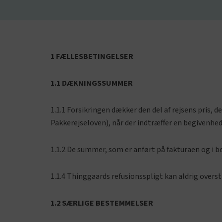
1 FÆLLESBETINGELSER
1.1 DÆKNINGSSUMMER
1.1.1 Forsikringen dækker den del af rejsens pris, 
Pakkerejseloven), når der indtræffer en begivenhed
1.1.2 De summer, som er anført på fakturaen og i 
1.1.4 Thinggaards refusionsspligt kan aldrig oversti
1.2 SÆRLIGE BESTEMMELSER