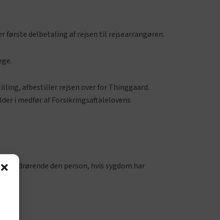
r første delbetaling af rejsen til rejsearrangøren.
æge.
lling, afbestiller rejsen over for Thinggaard.
der i medfør af Forsikringsaftalelovens
stand vedrørende den person, hvis sygdom har