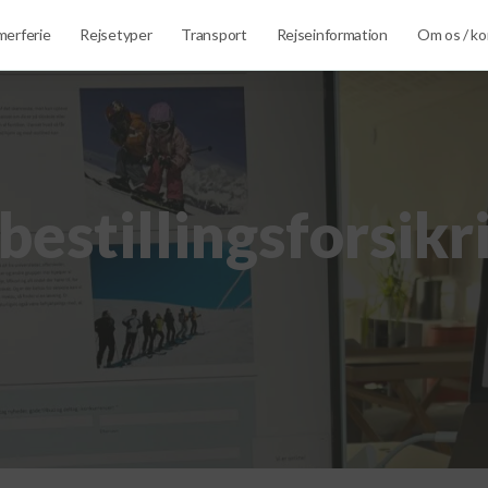
erferie
Rejsetyper
Transport
Rejseinformation
Om os / ko
bestillingsforsikr