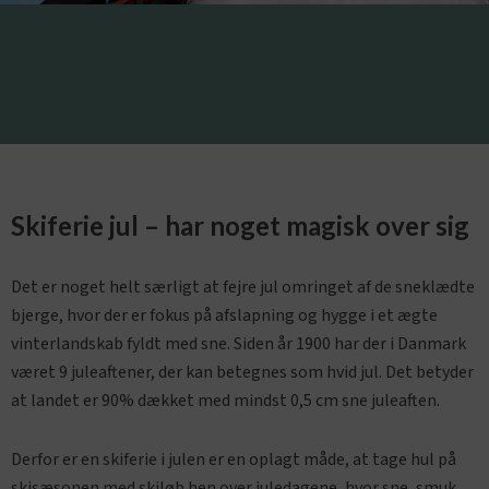
Skiferie jul – har noget magisk over sig
Det er noget helt særligt at fejre jul omringet af de sneklædte
bjerge, hvor der er fokus på afslapning og hygge i et ægte
vinterlandskab fyldt med sne. Siden år 1900 har der i Danmark
været 9 juleaftener, der kan betegnes som hvid jul. Det betyder
at landet er 90% dækket med mindst 0,5 cm sne juleaften.
Derfor er en skiferie i julen er en oplagt måde, at tage hul på
skisæsonen med skiløb hen over juledagene, hvor sne, smuk