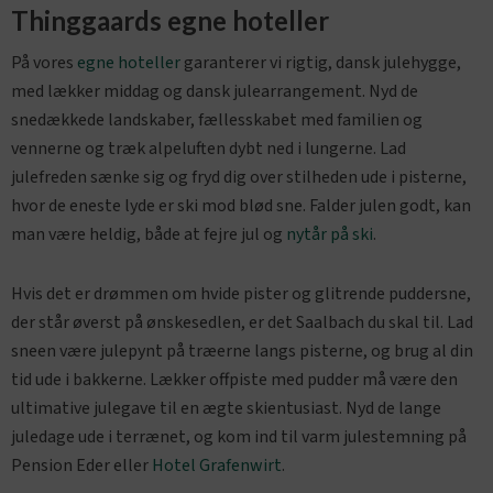
Thinggaards egne hoteller
På vores
egne hoteller
garanterer vi rigtig, dansk julehygge,
med lækker middag og dansk julearrangement. Nyd de
snedækkede landskaber, fællesskabet med familien og
vennerne og træk alpeluften dybt ned i lungerne. Lad
julefreden sænke sig og fryd dig over stilheden ude i pisterne,
hvor de eneste lyde er ski mod blød sne. Falder julen godt, kan
man være heldig, både at fejre jul og
nytår på ski
.
Hvis det er drømmen om hvide pister og glitrende puddersne,
der står øverst på ønskesedlen, er det Saalbach du skal til. Lad
sneen være julepynt på træerne langs pisterne, og brug al din
tid ude i bakkerne. Lækker offpiste med pudder må være den
ultimative julegave til en ægte skientusiast. Nyd de lange
juledage ude i terrænet, og kom ind til varm julestemning på
Pension Eder
eller
Hotel Grafenwirt
.