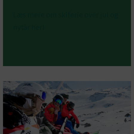
Læs mere om skiferie over jul og
nytår her!