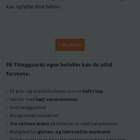
kan opfylde dine behov.
Læs mere
På Thinggaards egne hoteller kan du altid
forvente:
– Et pris- og kvalitetsniveau som er
helt i top
– Værter med
højt serviceniveau
– God beliggenhed
– Morgenmad inkluderet
–
Tre-retters menu
på hotellerne med halvpension
– Mulighed for
gluten- og laktosefrie madvarer
– Dejlig varm suppe eller let anretning ved sen ankomst