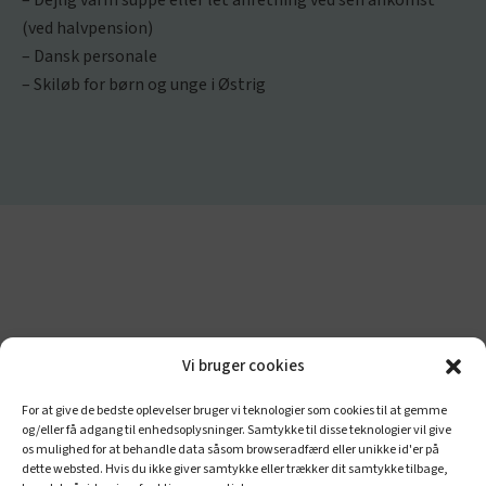
(ved halvpension)
– Dansk personale
– Skiløb for børn og unge i Østrig
Vi bruger cookies
For at give de bedste oplevelser bruger vi teknologier som cookies til at gemme
og/eller få adgang til enhedsoplysninger. Samtykke til disse teknologier vil give
os mulighed for at behandle data såsom browseradfærd eller unikke id'er på
dette websted. Hvis du ikke giver samtykke eller trækker dit samtykke tilbage,