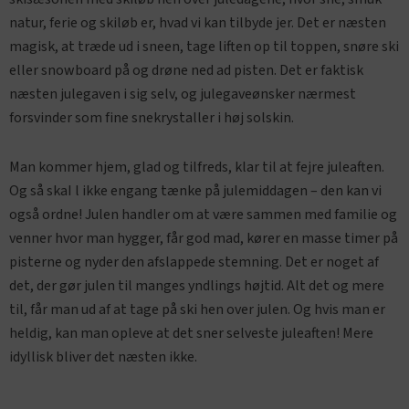
natur, ferie og skiløb er, hvad vi kan tilbyde jer. Det er næsten
magisk, at træde ud i sneen, tage liften op til toppen, snøre ski
eller snowboard på og drøne ned ad pisten. Det er faktisk
næsten julegaven i sig selv, og julegaveønsker nærmest
forsvinder som fine snekrystaller i høj solskin.
Man kommer hjem, glad og tilfreds, klar til at fejre juleaften.
Og så skaI l ikke engang tænke på julemiddagen – den kan vi
også ordne! Julen handler om at være sammen med familie og
venner hvor man hygger, får god mad, kører en masse timer på
pisterne og nyder den afslappede stemning. Det er noget af
det, der gør julen til manges yndlings højtid. Alt det og mere
til, får man ud af at tage på ski hen over julen. Og hvis man er
heldig, kan man opleve at det sner selveste juleaften! Mere
idyllisk bliver det næsten ikke.