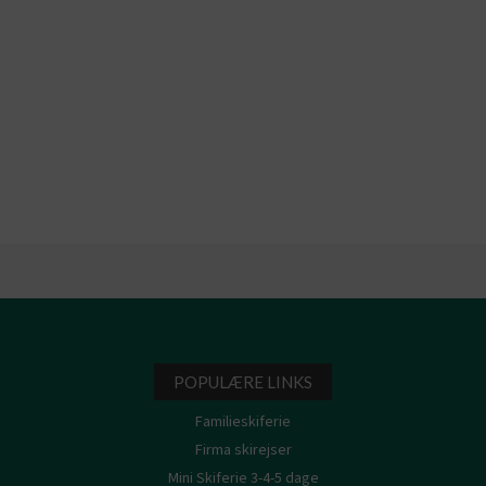
POPULÆRE LINKS
Familieskiferie
Firma skirejser
Mini Skiferie 3-4-5 dage