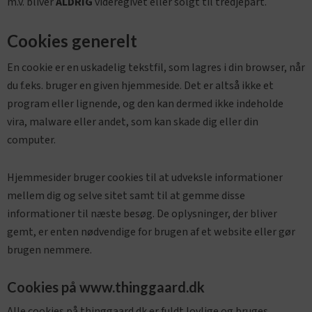
m.v. bliver
ALDRIG
videregivet eller solgt til tredjepart.
Cookies generelt
En cookie er en uskadelig tekstfil, som lagres i din browser, når
du f.eks. bruger en given hjemmeside. Det er altså ikke et
program eller lignende, og den kan dermed ikke indeholde
vira, malware eller andet, som kan skade dig eller din
computer.
Hjemmesider bruger cookies til at udveksle informationer
mellem dig og selve sitet samt til at gemme disse
informationer til næste besøg. De oplysninger, der bliver
gemt, er enten nødvendige for brugen af et website eller gør
brugen nemmere.
Cookies på www.thinggaard.dk
Alle cookies på thinggaard.dk er fuldt lovlige og bruges