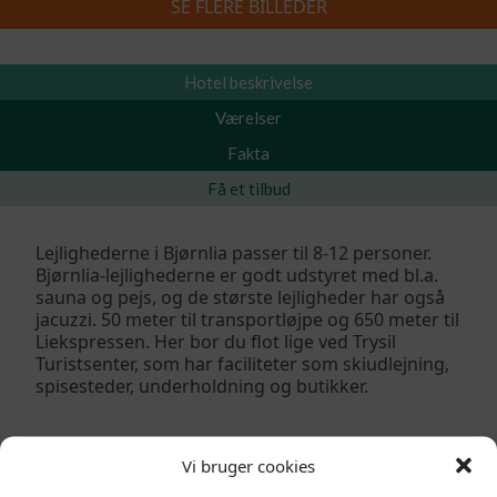
SE FLERE BILLEDER
Skiferie 2026/2027
»
Bjørnlia
Hotel beskrivelse
Værelser
Fakta
Få et tilbud
Lejlighederne i Bjørnlia passer til 8-12 personer.
Bjørnlia-lejlighederne er godt udstyret med bl.a.
sauna og pejs, og de største lejligheder har også
jacuzzi. 50 meter til transportløjpe og 650 meter til
Liekspressen. Her bor du flot lige ved Trysil
Turistsenter, som har faciliteter som skiudlejning,
spisesteder, underholdning og butikker.
Vi bruger cookies