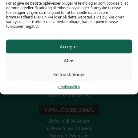
For at give de bedste oplevelser bruger vi teknologier som cookies til at
gemme og/eller få adgang til enhedsoplysninger. Samtykke til disse
teknologier vil give os mulighed for at behandle data såsom
browseradfærd eller unikke id'er på dette websted. Hvis du ikke giver
samtykke eller trækker dit samtykke tilbage, kan det påvirke visse
funktioner negativt.
POPULÆRE LINKS
Familieskiferie
Accepter
Firma skirejser
Mini Skiferie 3-4-5 dage
Afvis
Modtag et personligt tilbud
Skiferie til grupper
Se Indstillinger
Skiferie uge 7 – vinterferien
Cookiepolitik
Thinggaards egne hoteller
Rejseinformation/FAQ
POPULÆRE REJSEMÅL
Skiferie til St. Anton
Skiferie til Val Thorens
Skiferie til Wagrain