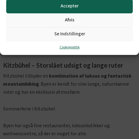
Accepter
Hvor kan du bo?
Afvis
Sportpension Therese
Hotel Bichlingerhof
Se Indstillinger
Chalet 149 by Alps Resorts
Cookiepolitik
Kitzbühel – Storslået udsigt og lange ruter
Kitzbühel tilbyder en
kombination af luksus og fantastisk
mountainbiking
. Byen er kendt for sine lange, naturskønne
ruter og har en eksklusiv atmosfære.
Sommerferie i Kitzbühel
Byen har også fine restauranter, luksusbutikker og
wellnesscentre, så der er noget for alle.