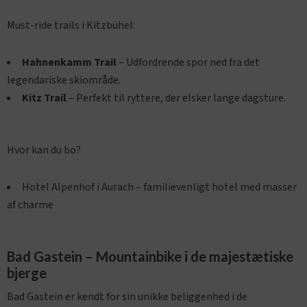
Must-ride trails i Kitzbühel:
Hahnenkamm Trail
– Udfordrende spor ned fra det
legendariske skiområde.
Kitz Trail
– Perfekt til ryttere, der elsker lange dagsture.
Hvor kan du bo?
Hotel Alpenhof i Aurach – familievenligt hotel med masser
af charme
Bad Gastein – Mountainbike i de majestætiske
bjerge
Bad Gastein er kendt for sin unikke beliggenhed i de