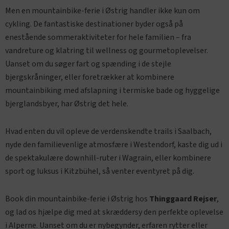
Men en mountainbike-ferie i Østrig handler ikke kun om
cykling. De fantastiske destinationer byder også på
enestående sommeraktiviteter for hele familien – fra
vandreture og klatring til wellness og gourmetoplevelser.
Uanset om du søger fart og spænding i de stejle
bjergskråninger, eller foretrækker at kombinere
mountainbiking med afslapning i termiske bade og hyggelige
bjerglandsbyer, har Østrig det hele.
Hvad enten du vil opleve de verdenskendte trails i Saalbach,
nyde den familievenlige atmosfære i Westendorf, kaste dig ud i
de spektakulære downhill-ruter i Wagrain, eller kombinere
sport og luksus i Kitzbühel, så venter eventyret på dig.
Book din mountainbike-ferie i Østrig hos
Thinggaard Rejser
,
og lad os hjælpe dig med at skræddersy den perfekte oplevelse
i Alperne. Uanset om du er nybegynder, erfaren rytter eller