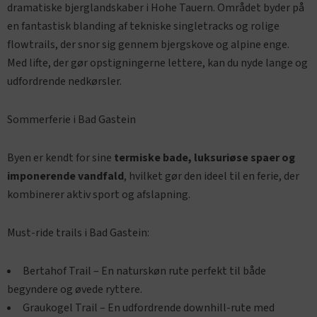
dramatiske bjerglandskaber i Hohe Tauern. Området byder på
en fantastisk blanding af tekniske singletracks og rolige
flowtrails, der snor sig gennem bjergskove og alpine enge.
Med lifte, der gør opstigningerne lettere, kan du nyde lange og
udfordrende nedkørsler.
Sommerferie i Bad Gastein
Byen er kendt for sine
termiske bade, luksuriøse spaer og
imponerende vandfald
, hvilket gør den ideel til en ferie, der
kombinerer aktiv sport og afslapning.
Must-ride trails i Bad Gastein:
Bertahof Trail – En naturskøn rute perfekt til både
begyndere og øvede ryttere.
Graukogel Trail – En udfordrende downhill-rute med