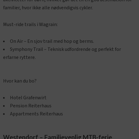
familier, hvor ikke alle nødvendigvis cykler.
Must-ride trails i Wagrain:
On Air – En sjov trail med hop og berms.
Symphony Trail – Teknisk udfordrende og perfekt for
erfarne ryttere.
Hvor kan du bo?
Hotel Grafenwirt
Pension Reiterhaus
Appartments Reiterhaus
Westendorf – Familievenlig MTB-ferie