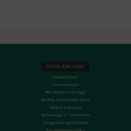
POPULÆRE LINKS
Familieskiferie
Firma skirejser
Mini Skiferie 3-4-5 dage
Modtag et personligt tilbud
Skiferie til grupper
Skiferie uge 7 – vinterferien
Thinggaards egne hoteller
Rejseinformation/FAQ