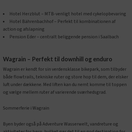
Hotel Herzblut – MTB-venligt hotel med cykelopbevaring
Hotel Bährenbachhof – Perfekt til kombinationen af
action og afslapning
Pension Eder – centralt beliggende pension i Saalbach
Wagrain – Perfekt til downhill og enduro
Wagrain er kendt for sin verdensklasse bikepark, som tilbyder
både flowtrails, tekniske ruter og store hop til dem, der elsker
luft under dækkene. Med liften kan du nemt komme til toppen
og vælge mellem ruter af varierende sværhedsgrad.
Sommerferie i Wagrain
Byen byder også på Adventure Wasserwelt, vandreture og
aktiviteter for børn, hvilket gør det til en god destination for