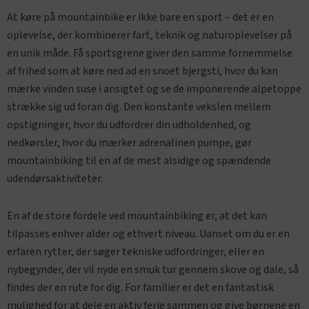
At køre på mountainbike er ikke bare en sport – det er en
oplevelse, der kombinerer fart, teknik og naturoplevelser på
en unik måde. Få sportsgrene giver den samme fornemmelse
af frihed som at køre ned ad en snoet bjergsti, hvor du kan
mærke vinden suse i ansigtet og se de imponerende alpetoppe
strække sig ud foran dig. Den konstante vekslen mellem
opstigninger, hvor du udfordrer din udholdenhed, og
nedkørsler, hvor du mærker adrenalinen pumpe, gør
mountainbiking til en af de mest alsidige og spændende
udendørsaktiviteter.
En af de store fordele ved mountainbiking er, at det kan
tilpasses enhver alder og ethvert niveau. Uanset om du er en
erfaren rytter, der søger tekniske udfordringer, eller en
nybegynder, der vil nyde en smuk tur gennem skove og dale, så
findes der en rute for dig. For familier er det en fantastisk
mulighed for at dele en aktiv ferie sammen og give børnene en