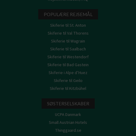
POPULÆRE REJSEMÅL
Skiferie til St. Anton
Skiferie til Val Thorens
Skiferie til Wagrain
Skiferie til Saalbach
Skiferie til Westendorf
Skiferie til Bad Gastein
Skiferie i Alpe d’Huez
Skiferie til Geilo
Skiferie til Kitzbühel
SØSTERSELSKABER
UCPA Danmark
Small Austrian Hotels
Thinggaard.se