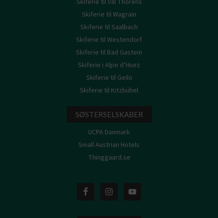
Skiferie til Val Thorens
Skiferie til Wagrain
Skiferie til Saalbach
Skiferie til Westendorf
Skiferie til Bad Gastein
Skiferie i Alpe d’Huez
Skiferie til Geilo
Skiferie til Kitzbühel
SØSTERSELSKABER
UCPA Danmark
Small Austrian Hotels
Thinggaard.se