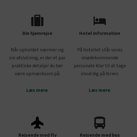
Din hjemrejse
Hotel information
Når opholdet nærmer sig
På hotellet står vores
sin afslutning, er der et par
imødekommende
praktiske detaljer du bør
personale klar til at tage
være opmærksom på.
imod dig på ferien.
Læs mere
.
Læs mere
.
Rejsende med fly
Rejsende med bus