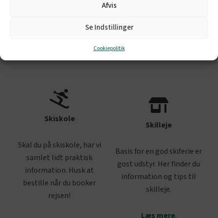
hvornår du ankommer, så
Afvis
spar penge og gør rejsen
er der mere info her.
nemmere.
Se Indstillinger
Læs mere
.
Læs mere
.
Cookiepolitik
Skiskole
Skilleje
Skal du på skiskole, har vi
Basis for en god skiferie er
samlet lidt praktisk
gost udstyr. Her finder du
information. Husk at
information og tips til
bestille når du booker
skilleje.
rejsen!
Læs mere
.