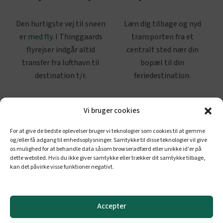
Den hurtigste vej til sneen
Læn dig tilbage og nyd
er
med fly
. I Thinggaards
transporten fra et
flyrejser indgår altid
centralt sted nær din
transfer fra lufthavn til
bopæl til din
destination t/r.
feriedestination.
Læs mere
.
Læs mere
.
Vi bruger cookies
For at give de bedste oplevelser bruger vi teknologier som cookies til at gemme
og/eller få adgang til enhedsoplysninger. Samtykke til disse teknologier vil give
os mulighed for at behandle data såsom browseradfærd eller unikke id'er på
dette websted. Hvis du ikke giver samtykke eller trækker dit samtykke tilbage,
Har du husket at
kan det påvirke visse funktioner negativt.
Rejsende med bil
bestille…
Min tid, min fart. Er du
Parkering og ekstra
Accepter
mere til selv at bestemme
services? Book hjemmefra,