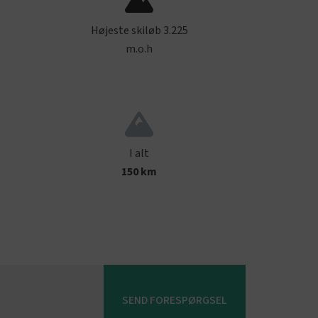
Højeste skiløb 3.225
m.o.h
I alt
150 km
SEND FORESPØRGSEL