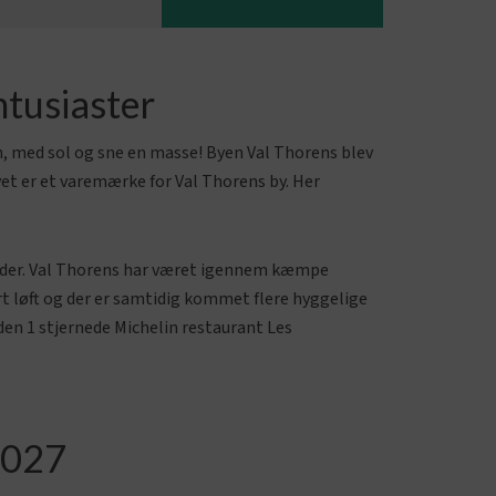
ntusiaster
n, med sol og sne en masse! Byen Val Thorens blev
levet er et varemærke for Val Thorens by. Her
områder. Val Thorens har været igennem kæmpe
ort løft og der er samtidig kommet flere hyggelige
 den 1 stjernede Michelin restaurant Les
/2027