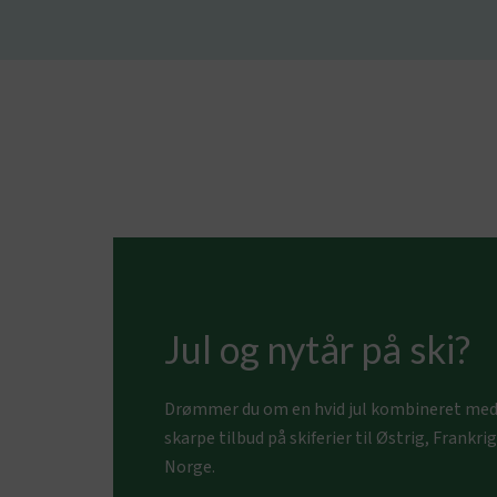
Jul og nytår på ski?
Drømmer du om en hvid jul kombineret med s
skarpe tilbud på skiferier til Østrig, Frankrig
Norge.