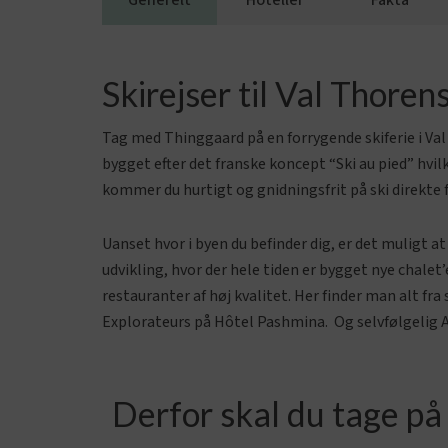
Generelt
Hoteller
Fakta
Skirejser til Val Thoren
Tag med Thinggaard på en forrygende skiferie i Va
bygget efter det franske koncept “Ski au pied” hvil
kommer du hurtigt og gnidningsfrit på ski direkte fr
Uanset hvor i byen du befinder dig, er det muligt 
udvikling, hvor der hele tiden er bygget nye chalet
restauranter af høj kvalitet. Her finder man alt fr
Explorateurs på Hôtel Pashmina. Og selvfølgelig A
Derfor skal du tage på