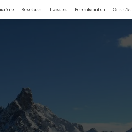
erferie
Rejsetyper
Transport
Rejseinformation
Om os / ko