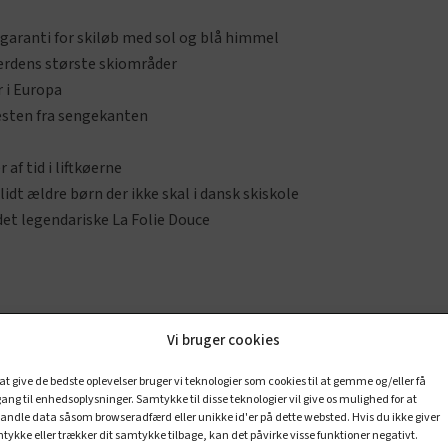
 garanti for skiløb med sol og blå himmel
 verdens største skiområder
r i Europa
 næsten fra sengekanten
 af tid i liftkøerne
idt ældre børn der ikke skal i dansk skiskole
 det legendariske La Folie Douce
Vi bruger cookies
 at give de bedste oplevelser bruger vi teknologier som cookies til at gemme og/eller få
ang til enhedsoplysninger. Samtykke til disse teknologier vil give os mulighed for at
andle data såsom browseradfærd eller unikke id'er på dette websted. Hvis du ikke giver
tykke eller trækker dit samtykke tilbage, kan det påvirke visse funktioner negativt.