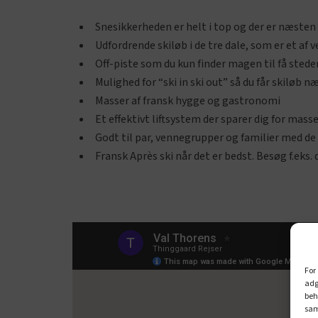
Snesikkerheden er helt i top og der er næsten
Udfordrende skiløb i de tre dale, som er et af
Off-piste som du kun finder magen til få stede
Mulighed for “ski in ski out” så du får skiløb
Masser af fransk hygge og gastronomi
Et effektivt liftsystem der sparer dig for masser
Godt til par, vennegrupper og familier med de l
Fransk Après ski når det er bedst. Besøg f.eks.
For
adg
beh
sam