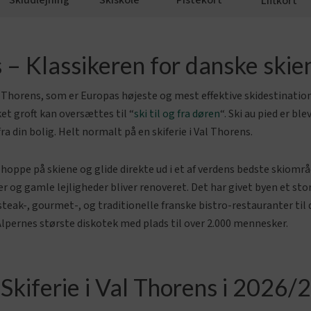
Skiudlejning
Skiskole
Pistekort
Liftkort
s – Klassikeren for danske skie
l Thorens, som er Europas højeste og mest effektive skidestinatio
ket groft kan oversættes til “
ski til og fra døren
“. Ski au pied er b
a din bolig. Helt normalt på en skiferie i Val Thorens.
at hoppe på skiene og glide direkte ud i et af verdens bedste ski
’er og gamle lejligheder bliver renoveret. Det har givet byen et st
a steak-, gourmet-, og traditionelle franske bistro-restauranter til
lpernes største diskotek med plads til over 2.000 mennesker.
 Skiferie i Val Thorens i 2026