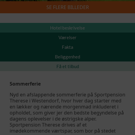
SE FLERE BILLEDER
Skiferie 2026/2027
»
Sportpension Therese – Sommer
Hotel beskrivelse
Værelser
Fakta
Beliggenhed
Få et tilbud
Sommerferie
Nyd en afslappende sommerferie på Sportpension
Therese i Westendorf, hvor hver dag starter med
en lækker og nærende morgenmad inkluderet i
opholdet, som giver jer den bedste begyndelse på
dagens oplevelser i de østrigske alper.
Sportpension Therese drives af et
imødekommende værtspar, som bor på stedet