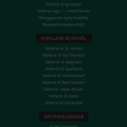
Skiferie til grupper
Skiferie uge 7 – vinterferien
Thinggaards egne hoteller
Rejseinformation/FAQ
POPULÆRE REJSEMÅL
Skiferie til St. Anton
Skiferie til Val Thorens
Skiferie til Wagrain
Skiferie til Saalbach
Skiferie til Westendorf
Skiferie til Bad Gastein
Skiferie i Alpe d’Huez
Skiferie til Geilo
Skiferie til Kitzbühel
SØSTERSELSKABER
UCPA Danmark