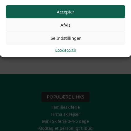
den betagende udsigt mens i bliver transporteret
til toppen af bjerget. Inden for en kort gåtur til
Accepter
centrum finder I restauranter, indkøbsmuligheder
og butikker.
Afvis
Thinggaard Rejser og værtsparret er klar til at
byde jer velkommen i sommerferien.
Se Indstillinger
Cookiepolitik
POPULÆRE LINKS
Familieskiferie
Firma skirejser
Mini Skiferie 3-4-5 dage
Modtag et personligt tilbud