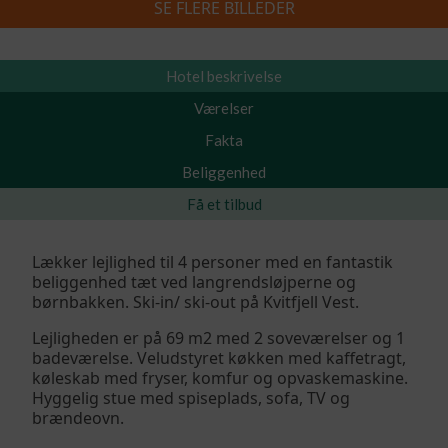
SE FLERE BILLEDER
Skiferie 2026/2027
»
Segelstadseterlia 6I
Hotel beskrivelse
Værelser
Fakta
Beliggenhed
Få et tilbud
Lækker lejlighed til 4 personer med en fantastik
beliggenhed tæt ved langrendsløjperne og
børnbakken. Ski-in/ ski-out på Kvitfjell Vest.
Lejligheden er på 69 m2 med 2 soveværelser og 1
badeværelse. Veludstyret køkken med kaffetragt,
køleskab med fryser, komfur og opvaskemaskine.
Hyggelig stue med spiseplads, sofa, TV og
brændeovn.