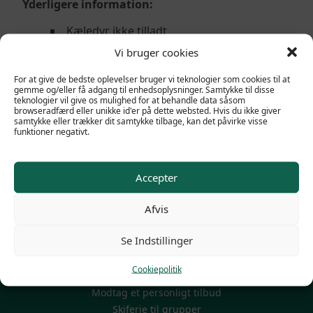
Yderligere information:
Kæledyr ikke tilladt
Check-in efter kl. 17.00/ check-ud senest
Vi bruger cookies
kl. 11.00
For at give de bedste oplevelser bruger vi teknologier som cookies til at
gemme og/eller få adgang til enhedsoplysninger. Samtykke til disse
teknologier vil give os mulighed for at behandle data såsom
browseradfærd eller unikke id'er på dette websted. Hvis du ikke giver
samtykke eller trækker dit samtykke tilbage, kan det påvirke visse
funktioner negativt.
Accepter
Afvis
POPULÆRE LINKS
Se Indstillinger
Familieskiferie
Firma skirejser
Cookiepolitik
Mini Skiferie 3-4-5 dage
Modtag et personligt tilbud
Skiferie til grupper