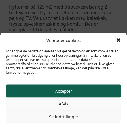
Hytten er på 125 m2 med 3 soveværelser og 2
badeværelser. Hytten indeholder stue med sofa,
pejs og TV. Veludstyret køkken med køleskab,
fryser, opvaskemaskine og komfur. Der er
spiseplads til de fælles måltider.
Yderligere information:
Vi bruger cookies
Wi-fi
For at give de bedste oplevelser bruger vi teknologier som cookies til at
gemme og/eller få adgang til enhedsoplysninger. Samtykke til disse
Terrasse
teknologier vil give os mulighed for at behandle data såsom
Kæledyr ikke tilladt
browseradfærd eller unikke id'er på dette websted. Hvis du ikke giver
samtykke eller trækker dit samtykke tilbage, kan det påvirke visse
funktioner negativt.
Accepter
Afvis
Se Indstillinger
POPULÆRE LINKS