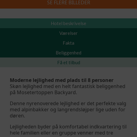
SE FLERE BILLEDER
Skiferie 2026/2027
»
Mosertertoppen Backyard 96C
Hotel beskrivelse
Værelser
Fakta
Beliggenhed
Få et tilbud
Moderne lejlighed med plads til 8 personer
Skøn lejlighed med en helt fantastisk beliggenhed
på Mosetertoppen Backyard.
Denne nyrenoverede lejlighed er det perfekte valg
med alpinbakker og langrendsløjper lige uden for
døren.
Lejligheden byder på komfortabel indkvartering til
hele familien eller en gruppe venner med tre