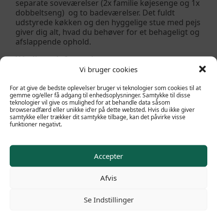
separate soveværelser (2x familie køjesenge og 1x
dobbeltseng) og to badeværelser. Det fuldt
udstyrede køkken og den hyggelige stue med pejs
giver dig alt, hvad du behøver for et behageligt og
afslappende ophold.
Yderligere information
Udendørs parkering
Vi bruger cookies
Gratis wifi
Terrasse
For at give de bedste oplevelser bruger vi teknologier som cookies til at
gemme og/eller få adgang til enhedsoplysninger. Samtykke til disse
Skiopbevaring
teknologier vil give os mulighed for at behandle data såsom
Slutrengøring inkluderet
browseradfærd eller unikke id'er på dette websted. Hvis du ikke giver
Kæledyr ikke tilladt
samtykke eller trækker dit samtykke tilbage, kan det påvirke visse
funktioner negativt.
Accepter
Afvis
Se Indstillinger
POPULÆRE LINKS