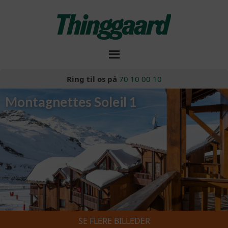
Ring til os på
70 10 00 10
Montagnettes Soleil 1
SE FLERE BILLEDER
Skiferie 2026/2027
»
Montagnettes Soleil 1