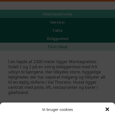
Hotel beskrivelse
Værelser
Fakta
Beliggenhed
Få et tilbud
I en højde af 2300 meter ligger Montagnettes
Soleil 1 og 2 på en solrig beliggenhed med frit
udsyn til bjergene. Her tilbydes store, hyggelige
lejligheder, der har separat indgang og tilbyder alt
til en dejlig skiferie i Val Thorens. Huset ligger
centralt med piste, lift, restauranter og barer i
gåafstand.
Vi bruger cookies