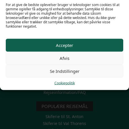
For at give de bedste oplevelser bruger vi teknologier som cookies til at
gemme og/eller få adgang til enhedsoplysninger. Samtykke til disse
teknologier vil give os mulighed for at behandle data såsom
browseradfærd eller unikke id'er på dette websted. Hvis du ikke giver
samtykke eller trækker dit samtykke tilbage, kan det påvirke visse
funktioner negativt.
POPULÆRE LINKS
Familieskiferie
Accepter
Firma skirejser
Mini Skiferie 3-4-5 dage
Afvis
Modtag et personligt tilbud
Se Indstillinger
Skiferie til grupper
Skiferie uge 7 – vinterferien
Cookiepolitik
Thinggaards egne hoteller
Rejseinformation/FAQ
POPULÆRE REJSEMÅL
Skiferie til St. Anton
Skiferie til Val Thorens