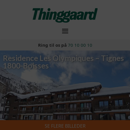
Ring til os på
70 10 00 10
Residence Les Olympiques – Tignes
1800-Boisses
SE FLERE BILLEDER
Skiferie 2026/2027
»
Residence Les Olympiques – Tignes 1800-Boisses