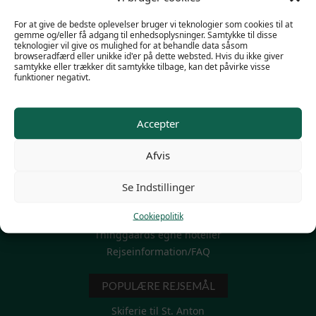
For at give de bedste oplevelser bruger vi teknologier som cookies til at
gemme og/eller få adgang til enhedsoplysninger. Samtykke til disse
teknologier vil give os mulighed for at behandle data såsom
browseradfærd eller unikke id'er på dette websted. Hvis du ikke giver
samtykke eller trækker dit samtykke tilbage, kan det påvirke visse
funktioner negativt.
POPULÆRE LINKS
Accepter
Familieskiferie
Firma skirejser
Afvis
Mini Skiferie 3-4-5 dage
Modtag et personligt tilbud
Se Indstillinger
Skiferie til grupper
Cookiepolitik
Skiferie uge 7 – vinterferien
Thinggaards egne hoteller
Rejseinformation/FAQ
POPULÆRE REJSEMÅL
Skiferie til St. Anton