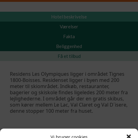
Hotel beskrivelse
Værelser
Fakta
Beliggenhed
Få et tilbud
Residens Les Olympiques ligger i området Tignes
1800-Boisses. Residenset ligger i byen med 200
meter til skiområdet. Indkøb, restauranter,
bagerier og skiskole findes ligeledes 200 meter fra
lejlighederne. I området går der en gratis skibus,
som kører mellem Le Lac, Val Claret og Val D´isere,
denne stopper 100 meter fra huset.
Vi bruger cookies