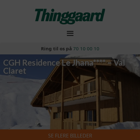
Ring til os på
70 10 00 10
CGH Residence Le Jhana**** – Val
Claret
SE FLERE BILLEDER
Skiferie 2026/2027
»
CGH Residence Le Jhana**** – Val Claret