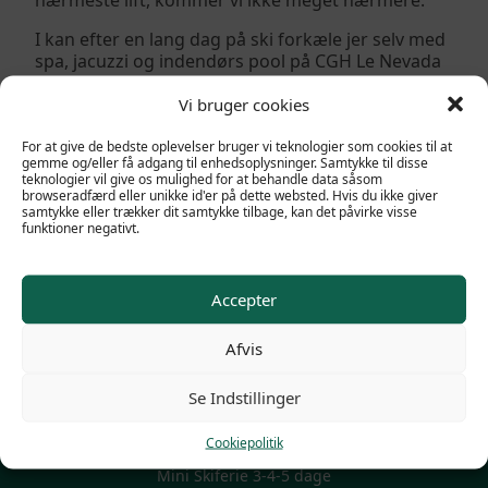
nærmeste lift, kommer vi ikke meget nærmere.
I kan efter en lang dag på ski forkæle jer selv med
spa, jacuzzi og indendørs pool på CGH Le Nevada
og Telemark.
Vi bruger cookies
For at give de bedste oplevelser bruger vi teknologier som cookies til at
gemme og/eller få adgang til enhedsoplysninger. Samtykke til disse
teknologier vil give os mulighed for at behandle data såsom
browseradfærd eller unikke id'er på dette websted. Hvis du ikke giver
samtykke eller trækker dit samtykke tilbage, kan det påvirke visse
funktioner negativt.
Accepter
Afvis
POPULÆRE LINKS
Se Indstillinger
Familieskiferie
Cookiepolitik
Firma skirejser
Mini Skiferie 3-4-5 dage