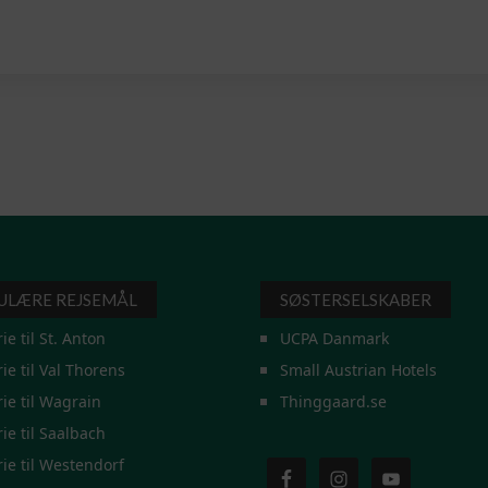
ULÆRE REJSEMÅL
SØSTERSELSKABER
rie til St. Anton
UCPA Danmark
rie til Val Thorens
Small Austrian Hotels
rie til Wagrain
Thinggaard.se
rie til Saalbach
rie til Westendorf