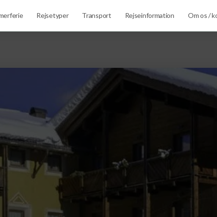
erferie
Rejsetyper
Transport
Rejseinformation
Om os / k