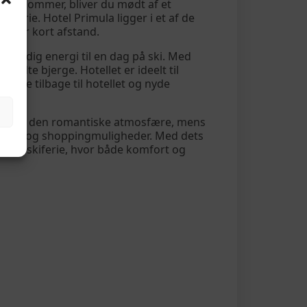
du ankommer, bliver du mødt af et
erie. Hotel Primula ligger i et af de
en for kort afstand.
er dig energi til en dag på ski. Med
ædte bjerge. Hotellet er ideelt til
vende tilbage til hotellet og nyde
elser og den romantiske atmosfære, mens
viteter og shoppingmuligheder. Med dets
er en skiferie, hvor både komfort og