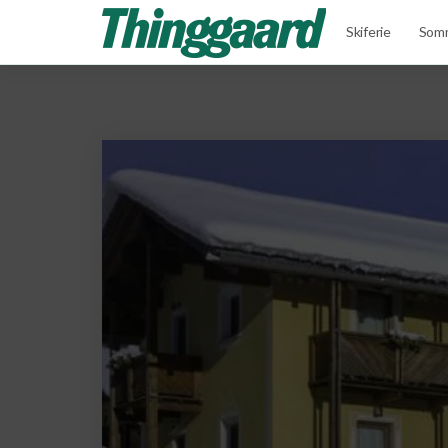
Skiferie
Somm