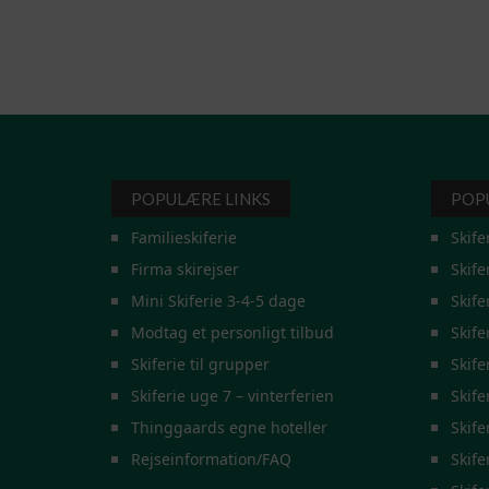
POPULÆRE LINKS
POP
Familieskiferie
Skife
Firma skirejser
Skife
Mini Skiferie 3-4-5 dage
Skife
Modtag et personligt tilbud
Skife
Skiferie til grupper
Skife
Skiferie uge 7 – vinterferien
Skife
Thinggaards egne hoteller
Skife
Rejseinformation/FAQ
Skifer