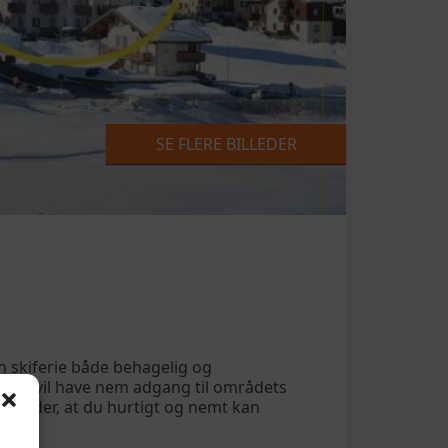
SE FLERE BILLEDER
 skiferie både behagelig og
løb og vil have nem adgang til områdets
t betyder, at du hurtigt og nemt kan