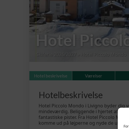
Hotel Picco
Skiferie 2026/2027
»
Hotel Piccolo Mondo
Hotel beskrivelse
Værelser
Hotelbeskrivelse
Hotel Piccolo Mondo i Livigno byder dig
mindeværdig. Beliggende i hjertet af Livig
fantastiske pister. Fra Hotel Piccolo Mond
komme ud på løjperne og nyde de uforgl
For