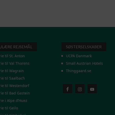
ULÆRE REJSEMÅL
SØSTERSELSKABER
rie til St. Anton
UCPA Danmark
rie til Val Thorens
Small Austrian Hotels
rie til Wagrain
Thinggaard.se
rie til Saalbach
rie til Westendorf
rie til Bad Gastein
rie i Alpe d’Huez
ie til Geilo