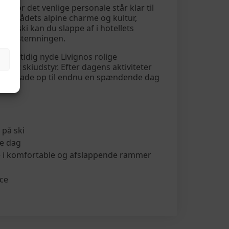
vor det venlige personale står klar til
ler områdets alpine charme og kultur,
på ski kan du slappe af i hotellets
nyder stemningen.
g samtidig nyde Livignos rolige
it skiudstyr. Efter dagens aktiviteter
e af og lade op til endnu en spændende dag
 på ski
te dag
rie i komfortable og afslappende rammer
ice