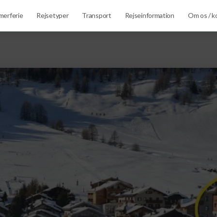
erferie
Rejsetyper
Transport
Rejseinformation
Om os / k