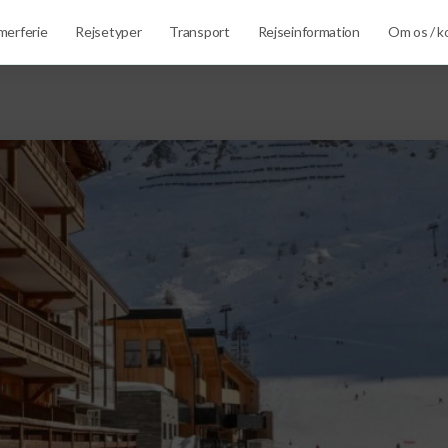
erferie
Rejsetyper
Transport
Rejseinformation
Om os / k