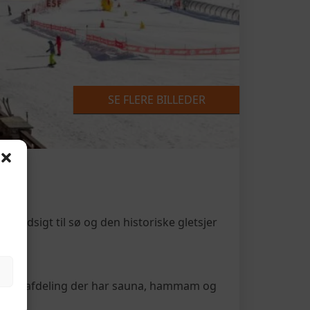
SE FLERE BILLEDER
ramaudsigt til sø og den historiske gletsjer
llets spaafdeling der har sauna, hammam og