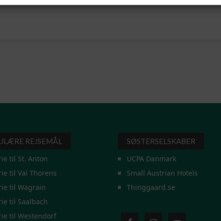
ULÆRE REJSEMÅL
SØSTERSELSKABER
rie til St. Anton
UCPA Danmark
rie til Val Thorens
Small Austrian Hotels
rie til Wagrain
Thinggaard.se
rie til Saalbach
rie til Westendorf