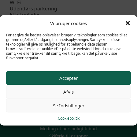
Wi-Fi
Udendørs parkering
El-bil oplader
Terrasse
Vi bruger cookies
Skiopbevaring
Husdyr er ikke tilladt
For at give de bedste oplevelser bruger vi teknologier som cookies til at
gemme og/eller få adgang til enhedsoplysninger. Samtykke til disse
teknologier vil give os mulighed for at behandle data såsom
browseradfærd eller unikke id'er på dette websted. Hvis du ikke giver
samtykke eller trækker dit samtykke tilbage, kan det påvirke visse
funktioner negativt.
Accepter
Afvis
POPULÆRE LINKS
Se Indstillinger
Familieskiferie
Firma skirejser
Cookiepolitik
Mini Skiferie 3-4-5 dage
Modtag et personligt tilbud
Skiferie til grupper