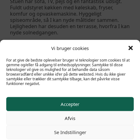
Stuen har sofa, TV, pejs og en fantastisk udsigt.
Fuldt udstyret køkken med køleskab, fryser,
komfur og opvaskemaskine. Hyggeligt
spiseområde, så I kan nyde måltider sammen.
Lejligheden har desuden en terrasse, hvorfra I kan
nyde solnedgangen.
Yderligere information:
Vi bruger cookies
77 kvadratmeter
For at give de bedste oplevelser bruger vi teknologier som cookies til at
Kæledyr ikke tilladt
gemme og/eller få adgang til enhedsoplysninger. Samtykke til disse
teknologier vil give os mulighed for at behandle data såsom
Terrasse
browseradfærd eller unikke id'er på dette websted. Hvis du ikke giver
Adgang til opvarmet garage
samtykke eller trækker dit samtykke tilbage, kan det påvirke visse
funktioner negativt.
Accepter
Afvis
Se Indstillinger