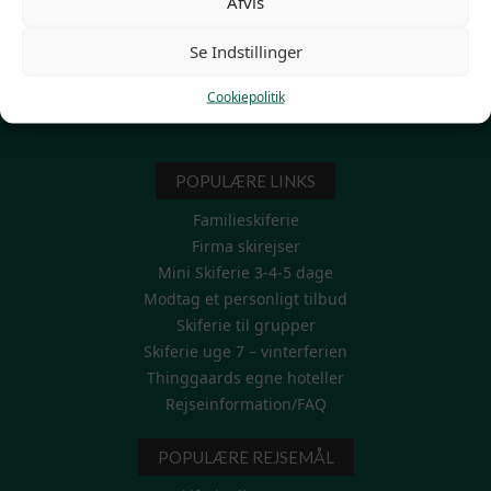
Afvis
Se Indstillinger
Cookiepolitik
POPULÆRE LINKS
Familieskiferie
Firma skirejser
Mini Skiferie 3-4-5 dage
Modtag et personligt tilbud
Skiferie til grupper
Skiferie uge 7 – vinterferien
Thinggaards egne hoteller
Rejseinformation/FAQ
POPULÆRE REJSEMÅL