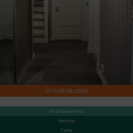
SE FLERE BILLEDER
Skiferie 2026/2027
»
Gammelseteråsen 74A
Hotel beskrivelse
Værelser
Fakta