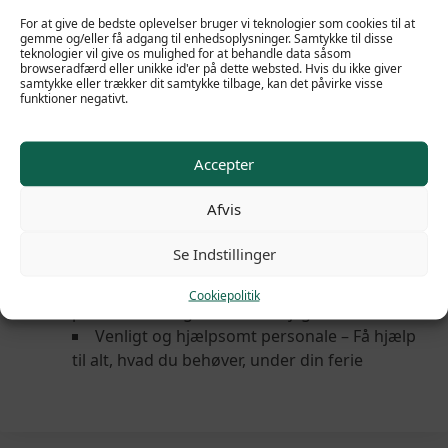
shopping og skileje lige i nærheden. Personalet er
For at give de bedste oplevelser bruger vi teknologier som cookies til at
kendt for deres venlighed og hjælpsomhed og
gemme og/eller få adgang til enhedsoplysninger. Samtykke til disse
står altid klar til at sikre, at din ferie bliver så
teknologier vil give os mulighed for at behandle data såsom
browseradfærd eller unikke id'er på dette websted. Hvis du ikke giver
problemfri og behagelig som muligt.
samtykke eller trækker dit samtykke tilbage, kan det påvirke visse
funktioner negativt.
Fem gode grunde
Perfekt beliggenhed tæt på pisterne – Nyd
Accepter
nem adgang til dagens skiløb
Wellness-faciliteter med pool og sauna –
Afvis
Slap af og få varmen efter en dag på ski
Rummelige og moderne lejligheder –
Se Indstillinger
Ideelt for familier og vennegrupper
Fantastisk udsigt over bjergene – Nyd
Cookiepolitik
panoramaudsigten fra din lejlighed
Venligt og hjælpsomt personale – Få hjælp
til alt, hvad du behøver, under din ferie