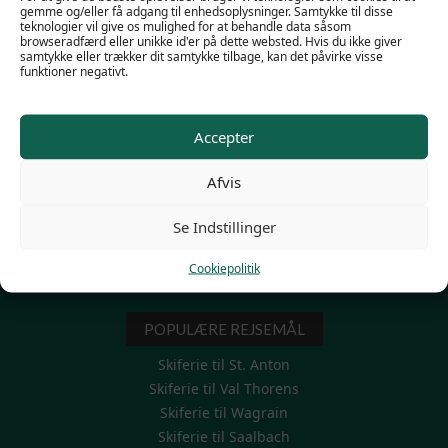
gemme og/eller få adgang til enhedsoplysninger. Samtykke til disse
teknologier vil give os mulighed for at behandle data såsom
browseradfærd eller unikke id'er på dette websted. Hvis du ikke giver
samtykke eller trækker dit samtykke tilbage, kan det påvirke visse
funktioner negativt.
POPULÆRE LINKS
Familieskiferie
Accepter
Firma skirejser
Mini Skiferie 3-4-5 dage
Afvis
Modtag et personligt tilbud
Skiferie til grupper
Se Indstillinger
Skiferie uge 7 – vinterferien
Thinggaards egne hoteller
Cookiepolitik
Rejseinformation/FAQ
POPULÆRE REJSEMÅL
Skiferie til St. Anton
Skiferie til Val Thorens
Skiferie til Wagrain
Skiferie til Saalbach