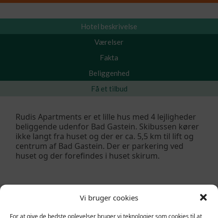
Hotel beskrivelse
Værelser
Fakta
Beliggenhed
Få et tilbud
Rudis Apartments er et lille hus med 4 lejligheder
beliggende udenfor Bad Gastein. Skibussen kører
ikke langt fra huset og der er ca. 5,5 km til lift og
centrum af Bad Gastein. Der er parkering ved
huset og der forefindes i huset skirum.
Vi bruger cookies
For at give de bedste oplevelser bruger vi teknologier som cookies til at