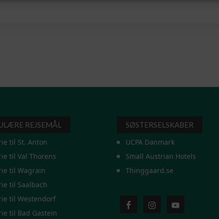
ULÆRE REJSEMÅL
SØSTERSELSKABER
rie til St. Anton
UCPA Danmark
rie til Val Thorens
Small Austrian Hotels
rie til Wagrain
Thinggaard.se
rie til Saalbach
rie til Westendorf
rie til Bad Gastein