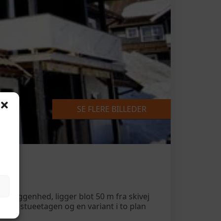
SE FLERE BILLEDER
-beliggenhed, ligger blot 50 m fra skivej
nge på stueetagen og en variant i to plan