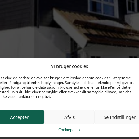
Vi bruger cookies
 at give de bedste oplevelser bruger vi teknologier som cookies til at gemme
eller få adgang til enhedsoplysninger. Samtykke til disse teknologier vil give os
ighed for at behandle data såsom browseradfærd eller unikke id'er på dette
sted. Hvis du ikke giver samtykke eller trækker dit samtykke tilbage, kan det
irke visse funktioner negativt.
Fakta
Beliggenhed
Få et tilbud
Accepter
Afvis
Se Indstillinger
d i Trysilfjell Hytteområde. Lejlighederne har ski-in/ski-out
e lift. Lejlighederne fås i to størrelser: en variant med 4 se
Cookiepolitik