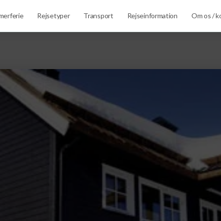
erferie
Rejsetyper
Transport
Rejseinformation
Om os / k