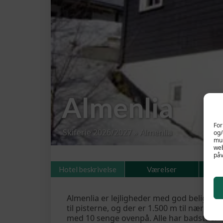
Almenlia
For
Skiferie 2026/2027
»
Almenlia
og/
mul
web
påv
Hotel beskrivelse
Værelser
Almenlia er lejligheder med god beliggenhe
til pisterne, og der er 1.500 m til nærmest
med 10 senge ovenpå. Alle har badstue.