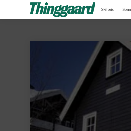
Skiferie
Somm