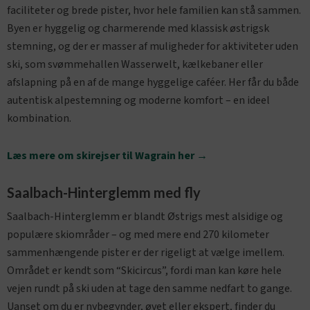
faciliteter og brede pister, hvor hele familien kan stå sammen.
Byen er hyggelig og charmerende med klassisk østrigsk
stemning, og der er masser af muligheder for aktiviteter uden
ski, som svømmehallen Wasserwelt, kælkebaner eller
afslapning på en af de mange hyggelige caféer. Her får du både
autentisk alpestemning og moderne komfort – en ideel
kombination.
Læs mere om skirejser til Wagrain her →
Saalbach-Hinterglemm med fly
Saalbach-Hinterglemm er blandt Østrigs mest alsidige og
populære skiområder – og med mere end 270 kilometer
sammenhængende pister er der rigeligt at vælge imellem.
Området er kendt som “Skicircus”, fordi man kan køre hele
vejen rundt på ski uden at tage den samme nedfart to gange.
Uanset om du er nybegynder, øvet eller ekspert, finder du