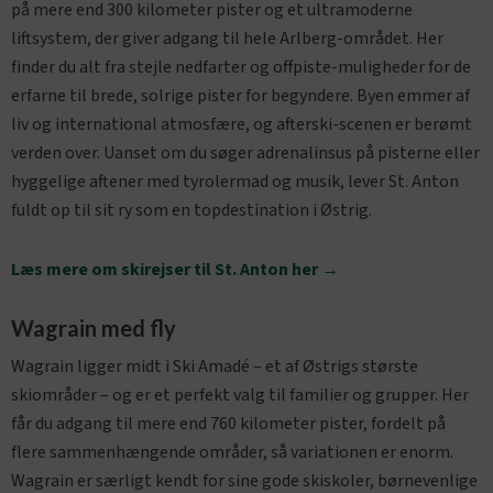
på mere end 300 kilometer pister og et ultramoderne
liftsystem, der giver adgang til hele Arlberg-området. Her
finder du alt fra stejle nedfarter og offpiste-muligheder for de
erfarne til brede, solrige pister for begyndere. Byen emmer af
liv og international atmosfære, og afterski-scenen er berømt
verden over. Uanset om du søger adrenalinsus på pisterne eller
hyggelige aftener med tyrolermad og musik, lever St. Anton
fuldt op til sit ry som en topdestination i Østrig.
Læs mere om skirejser til St. Anton her →
Wagrain med fly
Wagrain ligger midt i Ski Amadé – et af Østrigs største
skiområder – og er et perfekt valg til familier og grupper. Her
får du adgang til mere end 760 kilometer pister, fordelt på
flere sammenhængende områder, så variationen er enorm.
Wagrain er særligt kendt for sine gode skiskoler, børnevenlige