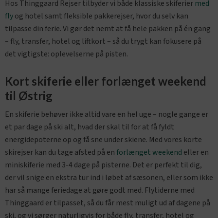
Hos Thinggaard Rejser tilbyder vi både klassiske skiferier
med
fly
og hotel samt fleksible pakkerejser, hvor du selv kan
tilpasse din ferie. Vi gør det nemt at få hele pakken på én gang
– fly, transfer, hotel og liftkort – så du trygt kan fokusere på
det vigtigste: oplevelserne på pisten.
Kort skiferie eller forlænget weekend
til Østrig
En skiferie behøver ikke altid vare en hel uge – nogle gange er
et par dage på ski alt, hvad der skal til for at få fyldt
energidepoterne op og få sne under skiene. Med vores korte
skirejser kan du tage afsted på en
forlænget weekend
eller en
miniskiferie med 3-4 dage på pisterne. Det er perfekt til dig,
der vil snige en ekstra tur ind i løbet af sæsonen, eller som ikke
har så mange feriedage at gøre godt med. Flytiderne med
Thinggaard er tilpasset, så du får mest muligt ud af dagene på
ski, og vi sørger naturligvis for både fly, transfer, hotel og