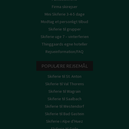
Firma skirejser
Mini Skiferie 3-4-5 dage
Modtag et personligt tilbud
Skiferie til grupper
Skiferie uge 7 – vinterferien
Thinggaards egne hoteller
Rejseinformation/FAQ
POPULÆRE REJSEMÅL
Skiferie til St. Anton
Skiferie til Val Thorens
Skiferie til Wagrain
Skiferie til Saalbach
Skiferie til Westendorf
Skiferie til Bad Gastein
Skiferie i Alpe d’Huez
Skiferie til Geilo