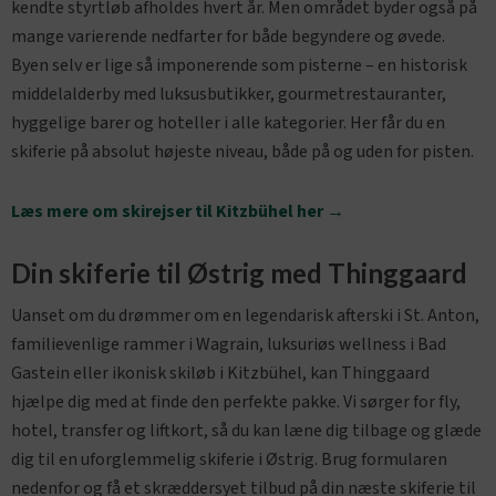
kendte styrtløb afholdes hvert år. Men området byder også på
mange varierende nedfarter for både begyndere og øvede.
Byen selv er lige så imponerende som pisterne – en historisk
middelalderby med luksusbutikker, gourmetrestauranter,
hyggelige barer og hoteller i alle kategorier. Her får du en
skiferie på absolut højeste niveau, både på og uden for pisten.
Læs mere om skirejser til Kitzbühel her →
Din skiferie til Østrig med Thinggaard
Uanset om du drømmer om en legendarisk afterski i St. Anton,
familievenlige rammer i Wagrain, luksuriøs wellness i Bad
Gastein eller ikonisk skiløb i Kitzbühel, kan Thinggaard
hjælpe dig med at finde den perfekte pakke. Vi sørger for fly,
hotel, transfer og liftkort, så du kan læne dig tilbage og glæde
dig til en uforglemmelig skiferie i Østrig. Brug formularen
nedenfor og få et skræddersyet tilbud på din næste skiferie til