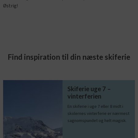
Østrig!
Find inspiration til din næste skiferie
Skiferie uge 7 –
vinterferien
En skiferie i uge 7 eller 8 midt i
skolernes vinterferie er nærmest
sagnomspundet og helt magisk.