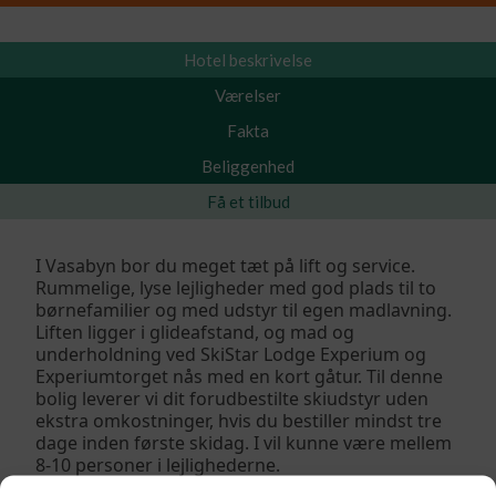
Hotel beskrivelse
Værelser
Fakta
Beliggenhed
Få et tilbud
I Vasabyn bor du meget tæt på lift og service.
Rummelige, lyse lejligheder med god plads til to
børnefamilier og med udstyr til egen madlavning.
Liften ligger i glideafstand, og mad og
underholdning ved SkiStar Lodge Experium og
Experiumtorget nås med en kort gåtur. Til denne
bolig leverer vi dit forudbestilte skiudstyr uden
ekstra omkostninger, hvis du bestiller mindst tre
dage inden første skidag. I vil kunne være mellem
8-10 personer i lejlighederne.