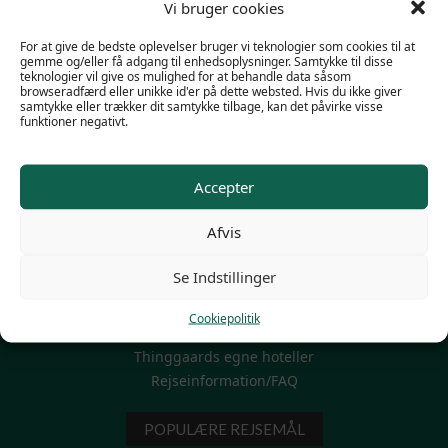
Vi bruger cookies
For at give de bedste oplevelser bruger vi teknologier som cookies til at
gemme og/eller få adgang til enhedsoplysninger. Samtykke til disse
teknologier vil give os mulighed for at behandle data såsom
browseradfærd eller unikke id'er på dette websted. Hvis du ikke giver
samtykke eller trækker dit samtykke tilbage, kan det påvirke visse
funktioner negativt.
POPULÆRE LINKS
Accepter
Familieskiferie
Afvis
Firma skirejser
Mini Skiferie 3-4-5 dage
Se Indstillinger
Modtag et personligt tilbud
Skiferie til grupper
Cookiepolitik
Skiferie uge 7 – vinterferien
Thinggaards egne hoteller
Rejseinformation/FAQ
POPULÆRE REJSEMÅL