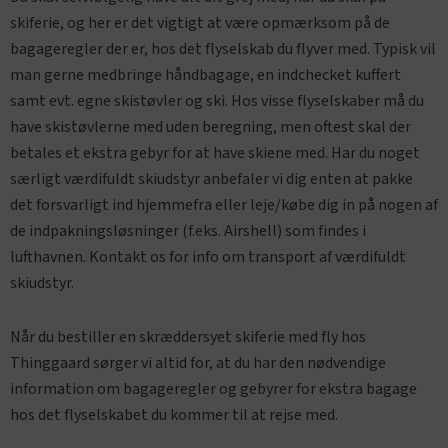
skiferie, og her er det vigtigt at være opmærksom på de
bagageregler der er, hos det flyselskab du flyver med. Typisk vil
man gerne medbringe håndbagage, en indchecket kuffert
samt evt. egne skistøvler og ski. Hos visse flyselskaber må du
have skistøvlerne med uden beregning, men oftest skal der
betales et ekstra gebyr for at have skiene med. Har du noget
særligt værdifuldt skiudstyr anbefaler vi dig enten at pakke
det forsvarligt ind hjemmefra eller leje/købe dig in på nogen af
de indpakningsløsninger (f.eks. Airshell) som findes i
lufthavnen. Kontakt os for info om transport af værdifuldt
skiudstyr.
Når du bestiller en skræddersyet skiferie med fly hos
Thinggaard sørger vi altid for, at du har den nødvendige
information om bagageregler og gebyrer for ekstra bagage
hos det flyselskabet du kommer til at rejse med.