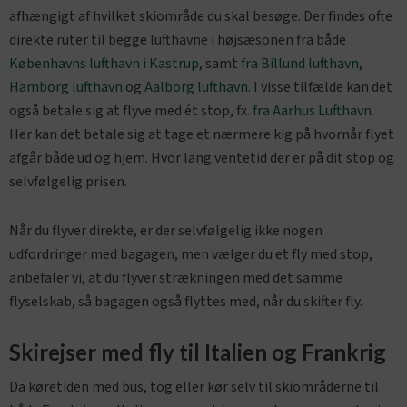
afhængigt af hvilket skiområde du skal besøge. Der findes ofte
direkte ruter til begge lufthavne i højsæsonen fra både
Københavns lufthavn i Kastrup
, samt
fra Billund lufthavn
,
Hamborg lufthavn
og
Aalborg lufthavn
. I visse tilfælde kan det
også betale sig at flyve med ét stop, fx.
fra Aarhus Lufthavn
.
Her kan det betale sig at tage et nærmere kig på hvornår flyet
afgår både ud og hjem. Hvor lang ventetid der er på dit stop og
selvfølgelig prisen.
Når du flyver direkte, er der selvfølgelig ikke nogen
udfordringer med bagagen, men vælger du et fly med stop,
anbefaler vi, at du flyver strækningen med det samme
flyselskab, så bagagen også flyttes med, når du skifter fly.
Skirejser med fly til Italien og Frankrig
Da køretiden med bus, tog eller kør selv til skiområderne til