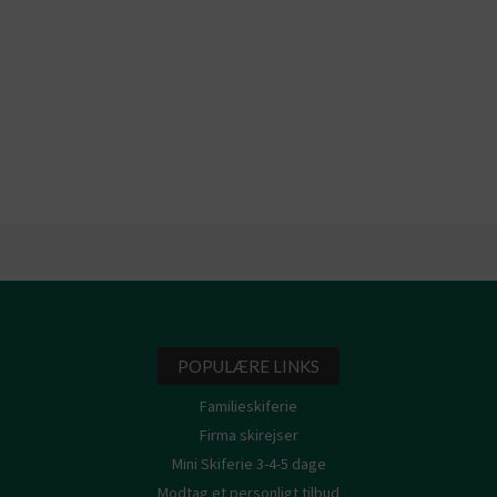
POPULÆRE LINKS
Familieskiferie
Firma skirejser
Mini Skiferie 3-4-5 dage
Modtag et personligt tilbud