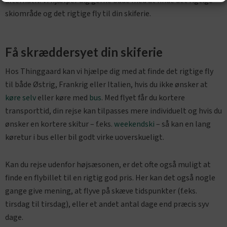
alternativ. Vi hjælper dig gerne både med at finde det rigtige
skiområde og det rigtige fly til din skiferie.
Få skræddersyet din skiferie
Hos Thinggaard kan vi hjælpe dig med at finde det rigtige fly
til både Østrig, Frankrig eller Italien, hvis du ikke ønsker at
køre selv
eller køre med
bus
. Med flyet får du kortere
transporttid, din rejse kan tilpasses mere individuelt og hvis du
ønsker en kortere skitur – f.eks.
weekendski
– så kan en lang
køretur i bus eller bil godt virke uoverskueligt.
Kan du rejse udenfor højsæsonen, er det ofte også muligt at
finde en flybillet til en rigtig god pris. Her kan det også nogle
gange give mening, at flyve på skæve tidspunkter (f.eks.
tirsdag til tirsdag), eller et andet antal dage end præcis syv
dage.