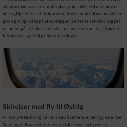
skiferie med masser af oplevelser, men ikke desto mindre er
det vigtigt for os, at du kommer af sted mod lufthavnen på en
god og rolig måde på afrejsedagen. Derfor er der altid bygget
en buffer på en halv til en hel time ind i din transfer, så du er i
lufthavnen i god tid på hjemrejsedagen.
Skirejser med fly til Østrig
Vil du flyve til Østrig når du skal på skiferie, er det typisk enten
Salzburg lufthavn eller Innsbruck lufthavn du flyver til,