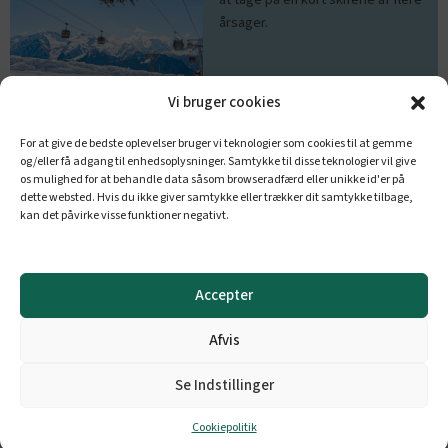
årsager.
Læs mere
Vi bruger cookies
For at give de bedste oplevelser bruger vi teknologier som cookies til at gemme
og/eller få adgang til enhedsoplysninger. Samtykke til disse teknologier vil give
os mulighed for at behandle data såsom browseradfærd eller unikke id'er på
dette websted. Hvis du ikke giver samtykke eller trækker dit samtykke tilbage,
Start din skiferie med at sætte dig i flyet fra København eller
kan det påvirke visse funktioner negativt.
Billund alt efter den aktuelle sæsons flyruter fra Danmark til
Frankrig
eller
Østrig
. Ønsker du kort transporttid til din
destination, er flyet vores anbefaling til både den korte og
Accepter
lange skiferie. Men sørg for at bestille i god tid, da priserne i
Afvis
højsæsonen hurtigt kommer op på niveauer, hvor det rent
økonomisk kan være svært at følge med.
Se Indstillinger
En skiferie med fly behøver altså ikke altid at være det dyrere
Cookiepolitik