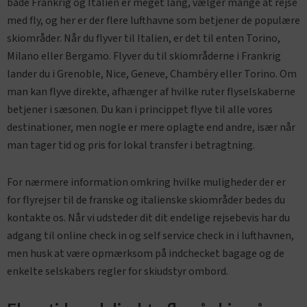
både Frankrig og Italien er meget lang, vælger mange at rejse
med fly, og her er der flere lufthavne som betjener de populære
skiområder. Når du flyver til Italien, er det til enten Torino,
Milano eller Bergamo. Flyver du til skiområderne i Frankrig
lander du i Grenoble, Nice, Geneve, Chambéry eller Torino. Om
man kan flyve direkte, afhænger af hvilke ruter flyselskaberne
betjener i sæsonen. Du kan i princippet flyve til alle vores
destinationer, men nogle er mere oplagte end andre, især når
man tager tid og pris for lokal transfer i betragtning.
For nærmere information omkring hvilke muligheder der er
for flyrejser til de franske og italienske skiområder bedes du
kontakte os. Når vi udsteder dit dit endelige rejsebevis har du
adgang til online check in og self service check in i lufthavnen,
men husk at være opmærksom på indchecket bagage og de
enkelte selskabers regler for skiudstyr ombord.