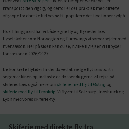
Især ved
korte skirejser
– fx. en forlænget weekend – er
transporttiden vigtig, og derfor er det praktisk med direkte
afgange fra danske lufthavne til populære destinationer sydpå.
Hos Thinggaard har vi både egne fly og flysæder hos
flyselskaber som Norwegian og Eurowings vi samarbejder med
hver sæson. Her på siden kan du se, hvilke flyrejser vi tilbyder
for sæsonen 2026/2027.
De konkrete flytider finder du ved at vælge flytransport i
søgemaskinen og indtaste de datoer du gerne vil rejse på
skiferie. Læs også mere om
skiferie med fly til Østrig
og
skiferie med fly til Frankrig
. Vi flyver til Salzburg, Innsbruck og
Lyon med vores skiferie-fly.
Skiferie med direkte fly fra