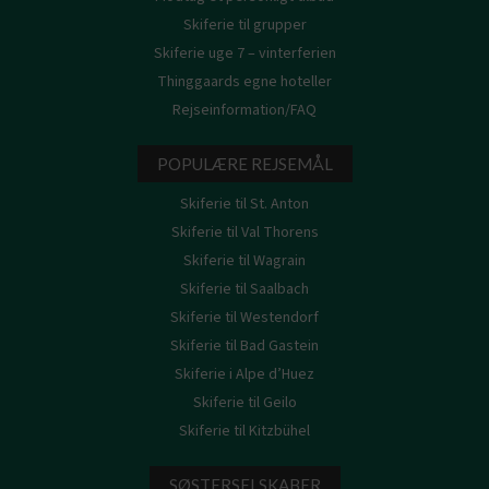
Skiferie til grupper
Skiferie uge 7 – vinterferien
Thinggaards egne hoteller
Rejseinformation/FAQ
POPULÆRE REJSEMÅL
Skiferie til St. Anton
Skiferie til Val Thorens
Skiferie til Wagrain
Skiferie til Saalbach
Skiferie til Westendorf
Skiferie til Bad Gastein
Skiferie i Alpe d’Huez
Skiferie til Geilo
Skiferie til Kitzbühel
SØSTERSELSKABER