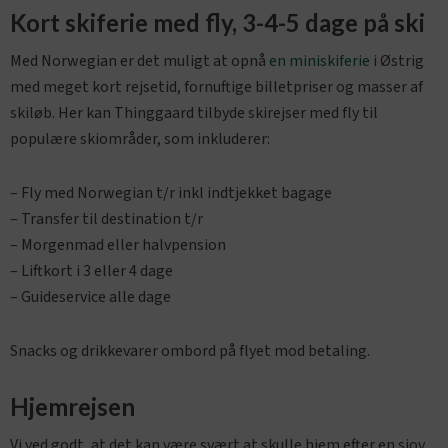
Kort skiferie med fly, 3-4-5 dage på ski
Med Norwegian er det muligt at opnå
en miniskiferie
i Østrig
med meget kort rejsetid, fornuftige billetpriser og masser af
skiløb. Her kan Thinggaard tilbyde skirejser med fly til
populære skiområder, som inkluderer:
– Fly med Norwegian t/r inkl indtjekket bagage
– Transfer til destination t/r
– Morgenmad eller halvpension
– Liftkort i 3 eller 4 dage
– Guideservice alle dage
Snacks og drikkevarer ombord på flyet mod betaling.
Hjemrejsen
Vi ved godt, at det kan være svært at skulle hjem efter en sjov