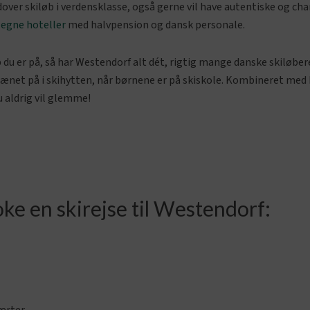
udover skiløb i verdensklasse, også gerne vil have autentiske og
s
egne hoteller
med halvpension og dansk personale.
øb du er på, så har Westendorf alt dét, rigtig mange danske skiløbe
errænet på i skihytten, når børnene er på skiskole. Kombineret med
du aldrig vil glemme!
ke en skirejse til Westendorf: