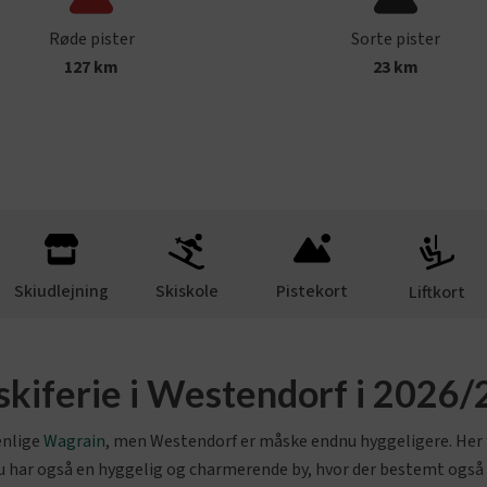
Røde pister
Sorte pister
127
km
2
3 km
Skiudlejning
Skiskole
Pistekort
Liftkort
 skiferie i Westendorf i 2026
enlige
Wagrain
, men Westendorf er måske endnu hyggeligere. Her få
 har også en hyggelig og charmerende by, hvor der bestemt også er 