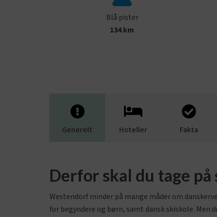
Blå pister
134
km
Generelt
Hoteller
Fakta
Derfor skal du tage på
Westendorf minder på mange måder om danskerv
for begyndere og børn, samt dansk skiskole. Men du