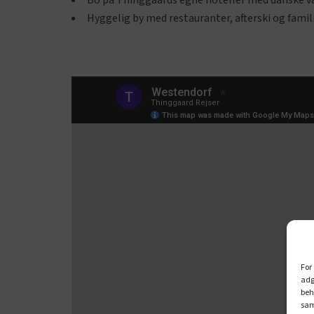
Bo på Thinggaards egne hoteller med danske v
Hyggelig by med restauranter, afterski og famil
For
adg
beh
sam