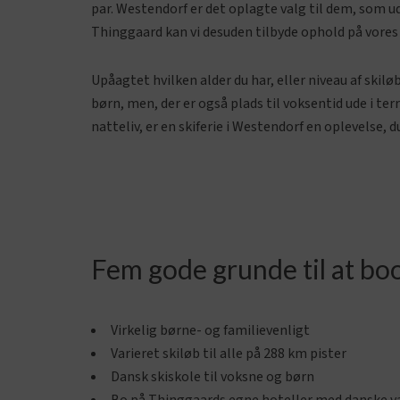
par. Westendorf er det oplagte valg til dem, som 
Thinggaard kan vi desuden tilbyde ophold på vore
Upåagtet hvilken alder du har, eller niveau af skil
børn, men, der er også plads til voksentid ude i t
natteliv, er en skiferie i Westendorf en oplevelse, 
Fem gode grunde til at boo
Virkelig børne- og familievenligt
Varieret skiløb til alle på 288 km pister
Dansk skiskole til voksne og børn