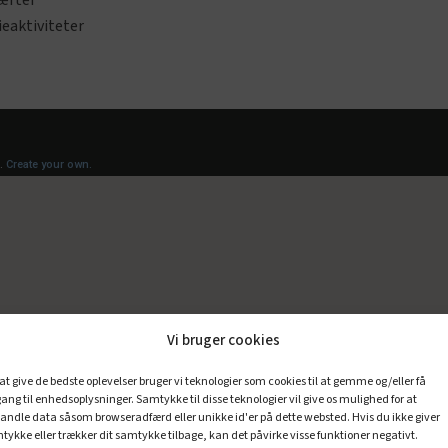
ærter
ieaktiviteter
Vi bruger cookies
 at give de bedste oplevelser bruger vi teknologier som cookies til at gemme og/eller få
ang til enhedsoplysninger. Samtykke til disse teknologier vil give os mulighed for at
andle data såsom browseradfærd eller unikke id'er på dette websted. Hvis du ikke giver
tykke eller trækker dit samtykke tilbage, kan det påvirke visse funktioner negativt.