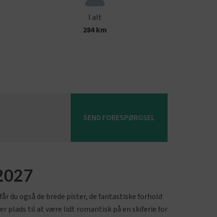
I alt
284
km
SEND FORESPØRGSEL
/2027
r du også de brede pister, de fantastiske forhold
plads til at være lidt romantisk på en skiferie for