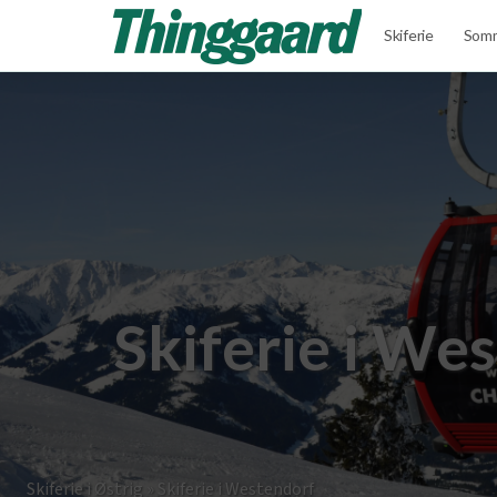
Skiferie
Somm
Skiferie i We
Skiferie i Østrig
»
Skiferie i Westendorf