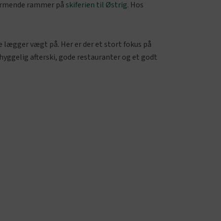
 charmende rammer på
skiferien til Østrig
. Hos
re lægger vægt på. Her er der et stort fokus på
 hyggelig afterski, gode restauranter og et godt