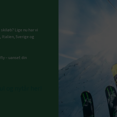
kiløb? Lige nu har vi
, Italien, Sverige og
fly – uanset din
l og nytår her!