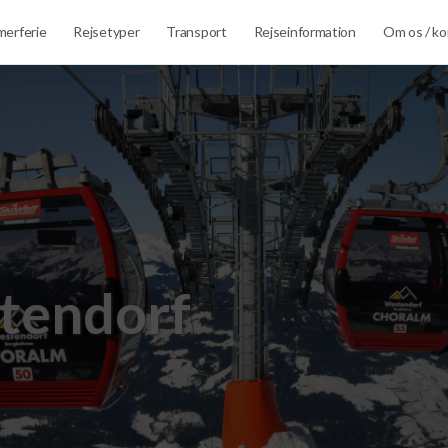
erferie
Rejsetyper
Transport
Rejseinformation
Om os / ko
stendorf