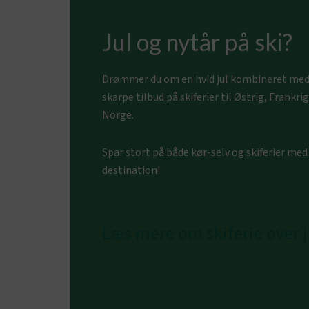
Jul og nytår på ski?
Drømmer du om en hvid jul kombineret med s
skarpe tilbud på skiferier til Østrig, Frankrig
Norge.
Spar stort på både kør-selv og skiferier med 
destination!
Læs mere om skiferie over ju