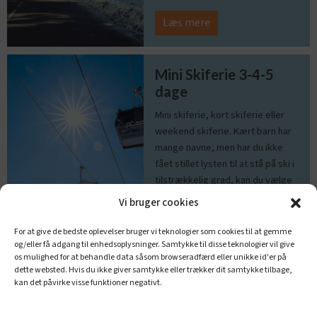
Læs mere
Mini Skiferie 3-4-5
dage
Mini skiferie, kort skiferie eller
weekend skiferie. Kært barn har
mange navne, men har du ikke
fået stillet lysten til at stå på ski i
tilstrækkelig grad, kan du vælge
at tage på en kort skiferie af flere
Vi bruger cookies
årsager.
For at give de bedste oplevelser bruger vi teknologier som cookies til at gemme
og/eller få adgang til enhedsoplysninger. Samtykke til disse teknologier vil give
os mulighed for at behandle data såsom browseradfærd eller unikke id'er på
Læs mere
dette websted. Hvis du ikke giver samtykke eller trækker dit samtykke tilbage,
kan det påvirke visse funktioner negativt.