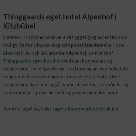
Thinggaards eget hotel Alpenhof i
Kitzbühel
Skiferien i Kitzbühel skal være så hyggelig og autentisk som
muligt. Derfor tilbyder vi ophold på det traditionelle
Hotel
Alpenhof
i Aurach lidt udenfor Kitzbühel, som er et af
Thinggaardss egne hoteller
med dansk personale og
halvpension. Her er gæsterne i centrum og ud over hotellets
beliggenhed i de naturskønne omgivelser og fantastiske
halvpension, kan man også slappe af i wellness området – og
for de modige – prøve det kolde gys i den udendørs pool.
Her kan I også bo,
hvis I tager på sommerferie Kitzbühel
.