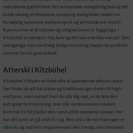
indbydende gæstfrihed. Den kulinariske mangfoldighed og det
brede udvalg af eksklusive shopping muligheder skaber en
fornøjelig oplevelse mellem sport og atmosfærisk livsstil.
Byen emmer af af charme og omgivelserne er hyggelige. I
Kitzbühel er velvære i høj kurs og det kan mærkes overalt. Den
behagelige men samtidig livlige stemning skaber de perfekte
rammer for en god skiferie.
Afterski i Kitzbühel
Kitzbühel tilbyder en bred vifte af spændende afterski-barer.
Her finder du alt fra lokale og traditionsrige steder til high-
end barer, men uanset hvor du slår dig ned, vil du føle den
østrigske feststemning. Især når verdensmesterskabet
kommer til Kitzbühel den næstsidste weekend i januar. Der
har det ry for at gå vildt for sig. Men selv i de normale uger er
afterski
og natteliv imponerende i den trendy, men bestemt