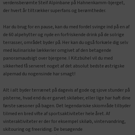
verdensberømte Steif Alpinbane på Hahnenkamm-bjerget,
der hvert år tiltrækker superfans og berømtheder.
Har du brug for en pause, kan du med fordel svinge ind på en af
de 60 alpehytter og nyde en forfriskende drink på de solrige
terrasser, området byder på. Her kan du også forkæle dig selv
med kulinariske lækkerier omgivet af den betagende
panoramaudsigt over bjergene. I Kitzbühel vil du med
sikkerhed få serveret noget af det absolut bedste østrigske
alpemad du nogensinde har smagt!
Alt i alt byder terrænet på dagevis af gode og sjove stunder på
pisterne, hvad end du er garvet skiløber, eller lige har haft dine
første sæsoner på bagen. Det legendariske skiområde tilbyder
tilmed en bred vifte af sportsaktiviteter hele året. Af
vinteraktiviteter er der for eksempel skiløb, vintervandring,
skitouring og freeriding. De besøgende