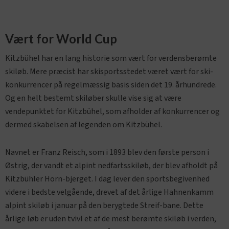
Vært for World Cup
Kitzbühel har en lang historie som vært for verdensberømte
skiløb. Mere præcist har skisportsstedet været vært for ski-
konkurrencer på regelmæssig basis siden det 19. århundrede.
Og en helt bestemt skiløber skulle vise sig at være
vendepunktet for Kitzbühel, som afholder af konkurrencer og
dermed skabelsen af ​​legenden om Kitzbühel.
Navnet er Franz Reisch, som i 1893 blev den første person i
Østrig, der vandt et alpint nedfartsskiløb, der blev afholdt på
Kitzbühler Horn-bjerget. I dag lever den sportsbegivenhed
videre i bedste velgående, drevet af det årlige Hahnenkamm
alpint skiløb i januar på den berygtede Streif-bane. Dette
årlige løb er uden tvivl et af de mest berømte skiløb i verden,