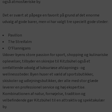
også atmosfæriske by.
Det er svært at påpege en favorit på grund af det enorme
udvalg af gode barer, men vi har valgt tre specielt gode steder:
Pavillon
The Streifalm
O’Flannigans
Udover byens store passion for sport, shopping og kulinariske
oplevelser, tilbyder en skirejse til Kitzbühel også et
omfattende udvalg af luksuriøse afslapnings- og
wellnesssteder. Byen huser et væld af sportsbutikker,
skiskoler og udlejningsbutikker, der alle med stor glæde
leverer en professionel service og høj ekspertise.
Kombinationen af natur, fornøjelse, tradition og
velbefindende gør Kitzbühel til en attraktiv og spektakulær
by.