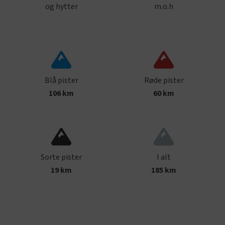
og hytter
m.o.h
Blå pister
Røde pister
106
km
60 km
Sorte pister
I alt
19 km
185 km