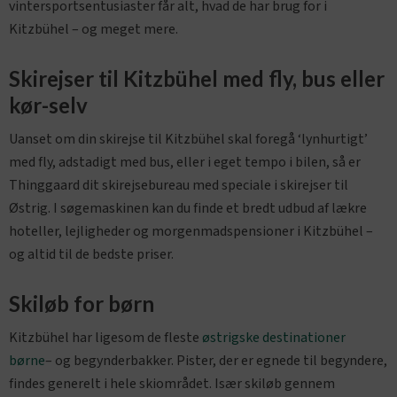
vintersportsentusiaster får alt, hvad de har brug for i
Kitzbühel – og meget mere.
Skirejser til Kitzbühel med fly, bus eller
kør-selv
Uanset om din skirejse til Kitzbühel skal foregå ‘lynhurtigt’
med fly, adstadigt med bus, eller i eget tempo i bilen, så er
Thinggaard dit skirejsebureau med speciale i skirejser til
Østrig. I søgemaskinen kan du finde et bredt udbud af lækre
hoteller, lejligheder og morgenmadspensioner i Kitzbühel –
og altid til de bedste priser.
Skiløb for børn
Kitzbühel har ligesom de fleste
østrigske destinationer
børne
– og begynderbakker. Pister, der er egnede til begyndere,
findes generelt i hele skiområdet. Især skiløb gennem