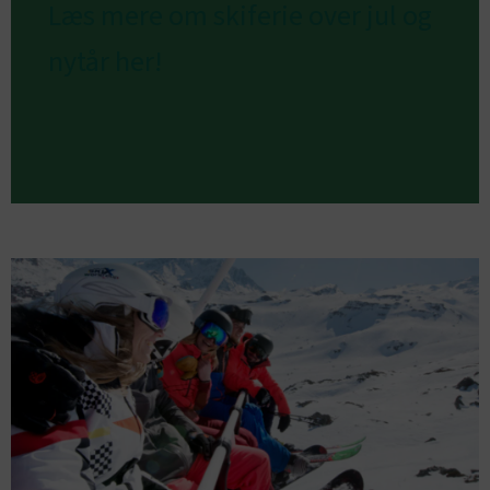
Læs mere om skiferie over jul og
nytår her!