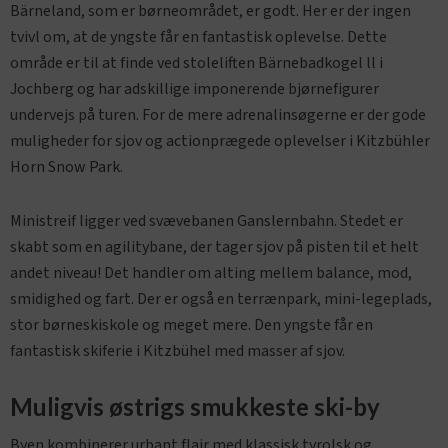
Bärneland, som er børneområdet, er godt. Her er der ingen
tvivl om, at de yngste får en fantastisk oplevelse. Dette
område er til at finde ved stoleliften Bärnebadkogel ll i
Jochberg og har adskillige imponerende bjørnefigurer
undervejs på turen. For de mere adrenalinsøgerne er der gode
muligheder for sjov og actionprægede oplevelser i Kitzbühler
Horn Snow Park.
Ministreif ligger ved svævebanen Ganslernbahn. Stedet er
skabt som en agilitybane, der tager sjov på pisten til et helt
andet niveau! Det handler om alting mellem balance, mod,
smidighed og fart. Der er også en terrænpark, mini-legeplads,
stor børneskiskole og meget mere. Den yngste får en
fantastisk skiferie i Kitzbühel med masser af sjov.
Muligvis østrigs smukkeste ski-by
Byen kombinerer urbant flair med klassisk tyrolsk og