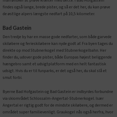
man ønsker at prøve kræfter med dette. I Bad Hofgastein
findes også lange, brede pister, og så er det her, du kan prøve
de østlige alpers længste nedfart på 10,5 kilometer.
Bad Gastein
Den tredje by har en masse gode nedfarter, som både garvede
skiløbere og ferieskiløbere kan nyde godt af. Fra byen tages du
direkte op mod Stubnerkogel med Stubnerkogelbahn. Her
finder du, udover gode pister, både Europas højest beliggende
hængebro samt et udsigtplatform med en helt fantastisk
udsigt. Hvis du er til funparks, er det også her, du skal slå et
smut forbi.
Byerne Bad Hofgastein og Bad Gastein er indbyrdes forbundne
via skiområdet Schlossalm-Angertal-Stubnerkogel. Især
Angertal er rigtig godt for de mindste skiløbere, og dermed er
området super familievenligt. Graukogel nås også herfra, hvor