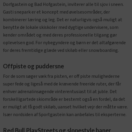
Dorfgastein og Bad Hofgastein, inviterer alle til sjov i sneen.
Gasti snepark er et koncept med øvelsesområder, der
kombinerer læring og leg. Det er naturligvis også muligt at
benytte de lokale skiskoler med dygtige undervisere, som
kender området og med deres professionelle tilgang gør
oplevelsen god. For nybegyndere og børn er det altafgørende
for deres fremtidige glæde ved skiløb eller snowboarding.
Offpiste og puddersne
For de som søger væk fra pisten, er off piste mulighederne
super fede og ligeså med de krævende freeride ruter, der får
enhver adrenalinsøgende vinterentusiast til at juble. Det
forskelligartede skiområde er bestemt også en fordel, da det
er muligt at få godt skiløb, uanset hvilket vejr der måtte være.
Især nordsiden af Sportgastein kan anbefales til eksperterne.
Red Bull PlayStreets og slopestyle baner