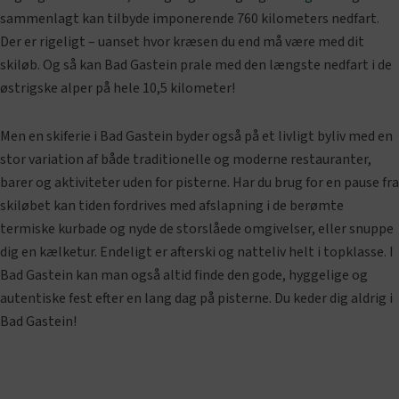
sammenlagt kan tilbyde imponerende 760 kilometers nedfart.
Der er rigeligt – uanset hvor kræsen du end må være med dit
skiløb. Og så kan Bad Gastein prale med den længste nedfart i de
østrigske alper på hele 10,5 kilometer!
Men en skiferie i Bad Gastein byder også på et livligt byliv med en
stor variation af både traditionelle og moderne restauranter,
barer og aktiviteter uden for pisterne. Har du brug for en pause fra
skiløbet kan tiden fordrives med afslapning i de berømte
termiske kurbade og nyde de storslåede omgivelser, eller snuppe
dig en kælketur. Endeligt er afterski og natteliv helt i topklasse. I
Bad Gastein kan man også altid finde den gode, hyggelige og
autentiske fest efter en lang dag på pisterne. Du keder dig aldrig i
Bad Gastein!