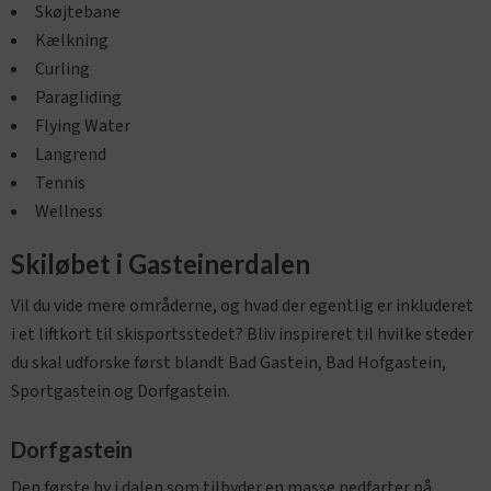
Skøjtebane
Kælkning
Curling
Paragliding
Flying Water
Langrend
Tennis
Wellness
Skiløbet i Gasteinerdalen
Vil du vide mere områderne, og hvad der egentlig er inkluderet
i et liftkort til skisportsstedet? Bliv inspireret til hvilke steder
du skal udforske først blandt Bad Gastein, Bad Hofgastein,
Sportgastein og Dorfgastein.
Dorfgastein
Den første by i dalen som tilbyder en masse nedfarter på