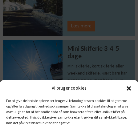
Læs mere
Mini Skiferie 3-4-5
dage
Mini skiferie, kort skiferie eller
weekend skiferie. Kært barn har
mange navne, men har du ikke
fået stillet lysten til at stå på ski i
Vi bruger cookies
tilstrækkelig grad, kan du vælge
For at give de bedste oplevelser bruger vi teknologier som cookies til at gemme
at tage på en kort skiferie af flere
og/eller få adgang til enhedsoplysninger. Samtykke til disse teknologier vil give
årsager.
os mulighed for at behandle data såsom browseradfærd eller unikke id'er på
dette websted. Hvis du ikke giver samtykke eller trækker dit samtykke tilbage,
kan det påvirke visse funktioner negativt.
Læs mere