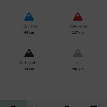
Blå pister
Røde pister
60
km
117
km
Sorte pister
I alt
24
km
201
km