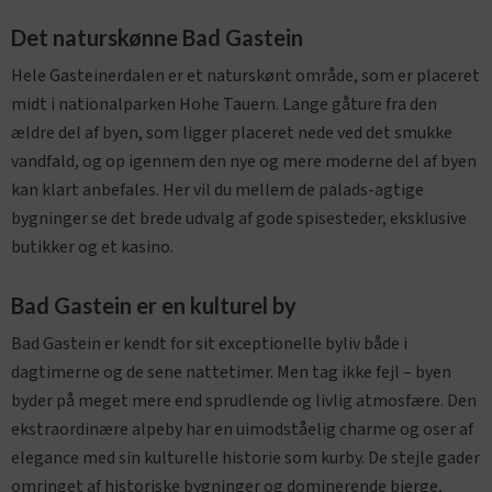
Det naturskønne Bad Gastein
Hele Gasteinerdalen er et naturskønt område, som er placeret
midt i nationalparken Hohe Tauern. Lange gåture fra den
ældre del af byen, som ligger placeret nede ved det smukke
vandfald, og op igennem den nye og mere moderne del af byen
kan klart anbefales. Her vil du mellem de palads-agtige
bygninger se det brede udvalg af gode spisesteder, eksklusive
butikker og et kasino.
Bad Gastein er en kulturel by
Bad Gastein er kendt for sit exceptionelle byliv både i
dagtimerne og de sene nattetimer. Men tag ikke fejl – byen
byder på meget mere end sprudlende og livlig atmosfære. Den
ekstraordinære alpeby har en uimodståelig charme og oser af
elegance med sin kulturelle historie som kurby. De stejle gader
omringet af historiske bygninger og dominerende bjerge,