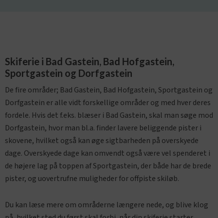
Skiferie i Bad Gastein, Bad Hofgastein,
Sportgastein og Dorfgastein
De fire områder; Bad Gastein, Bad Hofgastein, Sportgastein og
Dorfgastein er alle vidt forskellige områder og med hver deres
fordele. Hvis det f.eks. blæser i Bad Gastein, skal man søge mod
Dorfgastein, hvor man bl.a. finder lavere beliggende pister i
skovene, hvilket også kan øge sigtbarheden på overskyede
dage. Overskyede dage kan omvendt også være vel spenderet i
de højere lag på toppen af Sportgastein, der både har de brede
pister, og uovertrufne muligheder for offpiste skiløb.
Du kan læse mere om områderne længere nede, og blive klog
på, hvilket sted du først skal forbi, når din skiferie starter.