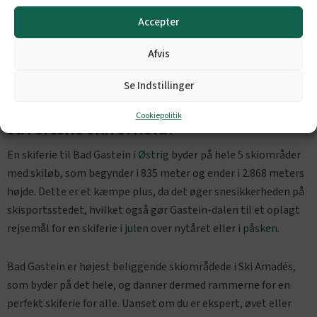
Accepter
Afvis
Se Indstillinger
Bad Gastein har charme, elegance og
Cookiepolitik
suveræne skiforhold!
En skiferie til Bad Gastein i
Østrig
byder på hele 5 skiområder
med skiløb, som begynder i 835 meter og ender i 2.868 meters
højde. Dette er et kæmpe plus, da det øger snesikkerheden på
skisportsstedet, hvilket også gør Gastein-dalen til et oplagt
rejsemål for en skiferie i
julen
over nytåret eller i
påsken
.
Bad Gastein er højest beliggende skiområdede i Ski Amadés,
som byder på det hele, og danner dermed rammerne for en
perfekt skiferie for alle. Uanset om du er ekspert, øvet eller