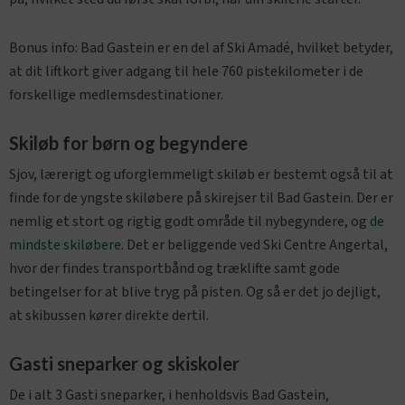
Bonus info: Bad Gastein er en del af Ski Amadé, hvilket betyder,
at dit liftkort giver adgang til hele 760 pistekilometer i de
forskellige medlemsdestinationer.
Skiløb for børn og begyndere
Sjov, lærerigt og uforglemmeligt skiløb er bestemt også til at
finde for de yngste skiløbere på skirejser til Bad Gastein. Der er
nemlig et stort og rigtig godt område til nybegyndere, og
de
mindste skiløbere
. Det er beliggende ved Ski Centre Angertal,
hvor der findes transportbånd og træklifte samt gode
betingelser for at blive tryg på pisten. Og så er det jo dejligt,
at skibussen kører direkte dertil.
Gasti sneparker og skiskoler
De i alt 3 Gasti sneparker, i henholdsvis Bad Gastein,