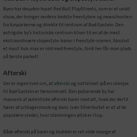
Byen har desuden huset Red Bull PlayStreets, som er et unikt
show, der bringer verdens bedste freestylere og newschoolers
fra funparkerne og direkte til centrum af Bad Gastein. Den
østrigske by’s historiske centrum bliver til en af ​​de mest
ekstraordinære slopestyle-baner i freestyle-scenen. Absolut
et must hvis man er vild med freestyle, fordi her får man plads
på første parket!
Afterski
Der er ingen tvivl om, at
afterski
og nattelivet ipå en skirejse
til Bad Gastein er fænomenalt. Den pulserende by har
massevis af autentiske afterski barer med alt, hvad der dertil
hører af schlagermusik og dans. Især Silverbullet er et af de
populære steder, hvor stemningen altid er i top.
Både afterski på barer og klubber er ret vilde mange af