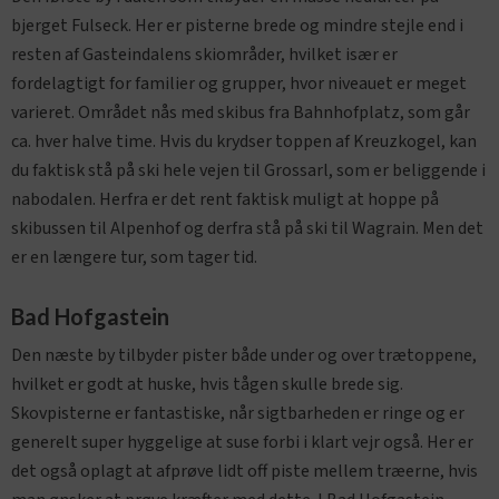
bjerget Fulseck. Her er pisterne brede og mindre stejle end i
resten af Gasteindalens skiområder, hvilket især er
fordelagtigt for familier og grupper, hvor niveauet er meget
varieret. Området nås med skibus fra Bahnhofplatz, som går
ca. hver halve time. Hvis du krydser toppen af ​​Kreuzkogel, kan
du faktisk stå på ski hele vejen til Grossarl, som er beliggende i
nabodalen. Herfra er det rent faktisk muligt at hoppe på
skibussen til Alpenhof og derfra stå på ski til Wagrain. Men det
er en længere tur, som tager tid.
Bad Hofgastein
Den næste by tilbyder pister både under og over trætoppene,
hvilket er godt at huske, hvis tågen skulle brede sig.
Skovpisterne er fantastiske, når sigtbarheden er ringe og er
generelt super hyggelige at suse forbi i klart vejr også. Her er
det også oplagt at afprøve lidt off piste mellem træerne, hvis