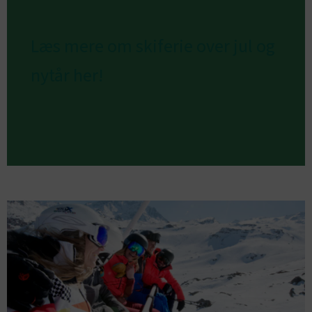
Læs mere om skiferie over jul og
nytår her!