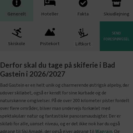
Generelt
Hoteller
Fakta
Skiudlejning
SEND
FORESPØRGSEL
Skiskole
Pistekort
Liftkort
Derfor skal du tage på skiferie i Bad
Gastein i 2026/2027
Bad Gastein er en helt unik og charmerende østrigsk alpeby, der
udover skiløbet, også er kendt for sine kurbade og de
naturskønne omgivelser. På de over 200 kilometer pister fordelt
over flere områder, bliver man undervejs forkælet med
spektakulær natur og fantastiske panoramaudsigter. Der er
skiløb for alle, uanset niveau, og er det ikke nok har du også
adgang til Ski Amadé, der også giver adgang til
Wagrain
. Og