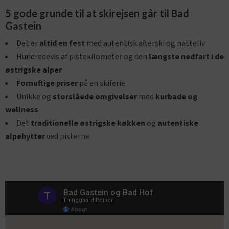
5 gode grunde til at skirejsen går til Bad
Gastein
Det er
altid en fest
med autentisk afterski og natteliv
Hundredevis af pistekilometer og den
længste nedfart i de
østrigske alper
Fornuftige priser
på en skiferie
Unikke og
storslåede omgivelser
med
kurbade og
wellness
Det
traditionelle østrigske køkke
n
og
autentiske
alpehytter
ved pisterne