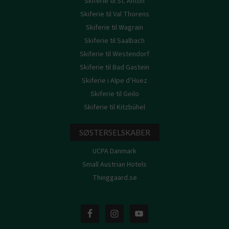
Skiferie til St. Anton
Skiferie til Val Thorens
Skiferie til Wagrain
Skiferie til Saalbach
Skiferie til Westendorf
Skiferie til Bad Gastein
Skiferie i Alpe d’Huez
Skiferie til Geilo
Skiferie til Kitzbühel
SØSTERSELSKABER
UCPA Danmark
Small Austrian Hotels
Thinggaard.se