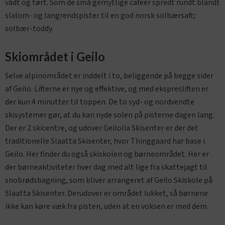
vådt og tørt. Som de små gemytlige caféer spredt rundt blandt
slalom- og langrendspister til en god norsk solbærsaft;
solbær-toddy.
Skiområdet i Geilo
Selve alpinområdet er inddelt i to, beliggende på begge sider
af Geilo. Lifterne er nye og effektive, og med ekspresliften er
der kun 4 minutter til toppen. De to syd- og nordvendte
skisystemer gør, at du kan nyde solen på pisterne dagen lang.
Der er 2 skicentre, og udover Geilolia Skisenter er der det
traditionelle Slaatta Skisenter, hvor Thinggaard har base i
Geilo. Her finder du også skiskolen og børneområdet. Her er
der børneaktiviteter hver dag med alt lige fra skattejagt til
snobrødsbagning, som bliver arrangeret af Geilo Skiskole på
Slaatta Skisenter. Derudover er området lukket, så børnene
ikke kan køre væk fra pisten, uden at en voksen er med dem.