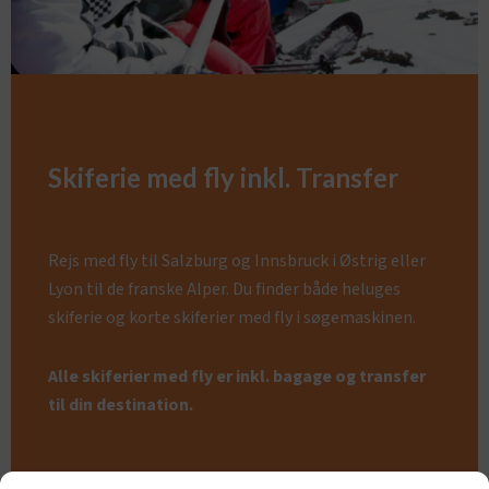
Skiferie med fly inkl. Transfer
Rejs med fly til Salzburg og Innsbruck i Østrig eller
Lyon til de franske Alper. Du finder både heluges
skiferie og korte skiferier med fly i søgemaskinen.
Alle skiferier med fly er inkl. bagage og transfer
til din destination.