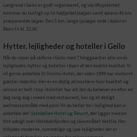
Langrend i Geilo er godt organiseret, og via liftsystemet
kommer du hurtigt op til højfjeldetsløjper samt dalens 40 km.
præparerede løjper. Den 5 km. lange lysløjpe nede i dalen er
åben til kl. 22.30.
Hytter, lejligheder og hoteller i Geilo
Når du rejser på skiferie i Geilo med Thinggaard er alle vores
lejligheder, hytter og hoteller i byen af den bedste kvalitet. Vi
vil gerne anbefale Dr Holms Hotel, der siden 1909 har inviteret
gæster indenfor. Her er en dejlig atmosfære hvor kvalitet og
service er helt i top. Hotellet har alt det du behøver en efter en
dag lang dag i sneen med restaurant, bar og et dejligt
wellnessområde med pool. Vil du heller bo i lejlighed kan vi
anbefale det
Ustedallen Hotel og Resort
, der ligger med en
flot udsigt over Ustedalsfjorden og skiområdet Vestlia. Her
tilbydes moderne, rummelige og lyse lejligheder der er