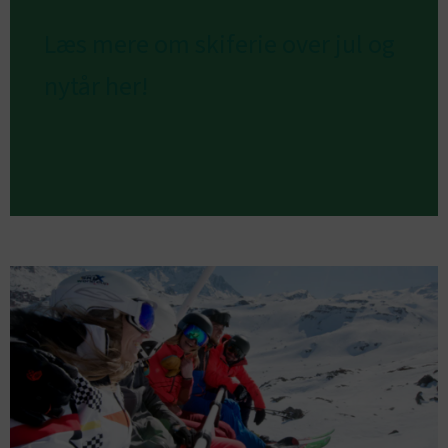
Læs mere om skiferie over jul og
nytår her!