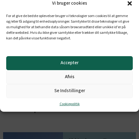
Læs mere om skiferie med fly
Vi bruger cookies
her!
For at give de bedste oplevelser bruger vi teknologier som cookies til at gemme
og/eller få adgang til enhedsoplysninger. Samtykke til disse teknologier vil give
os mulighed for at behandle data såsom browseradfærd eller unikke id'er på
dette websted. Hvis du ikke giver samtykke eller trækker dit samtykke tilbage,
kan det påvirke visse funktioner negativt.
Accepter
Afvis
Se Indstillinger
Cookiepolitik
Find inspiration til din næste skiferie