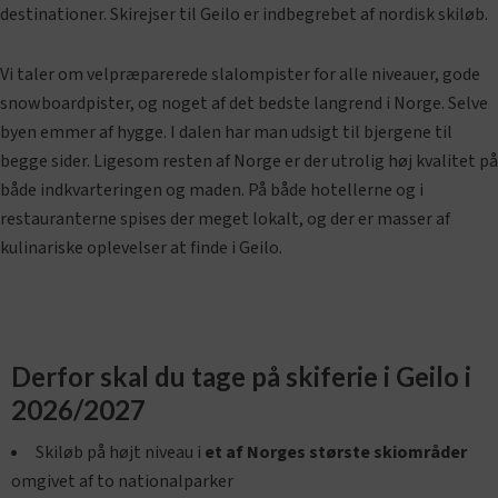
destinationer. Skirejser til Geilo er indbegrebet af nordisk skiløb.
Vi taler om velpræparerede slalompister for alle niveauer, gode
snowboardpister, og noget af det bedste langrend i Norge. Selve
byen emmer af hygge. I dalen har man udsigt til bjergene til
begge sider. Ligesom resten af Norge er der utrolig høj kvalitet på
både indkvarteringen og maden. På både hotellerne og i
restauranterne spises der meget lokalt, og der er masser af
kulinariske oplevelser at finde i Geilo.
Derfor skal du tage på skiferie i Geilo i
2026/2027
Skiløb på højt niveau i
et af Norges største skiområder
omgivet af to nationalparker