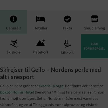
Generelt
Hoteller
Fakta
Skiudlejning
SEND
FORESPØRGSEL
Skiskole
Pistekort
Liftkort
Skirejser til Geilo – Nordens perle med
alt i snesport
Geilo er indbegrebet af
skiferie i Norge
. Her findes det berømte
Doktor Holms Hotel
(kendt fra “Min søsters børn i sneen”), som
troner højt over byen. Det er Nordens måske mest varierede
skiområde, og en af Thinggaards mest afprøvede og elskede