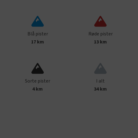
Blå pister
Røde pister
17 km
13 km
Sorte pister
I alt
4 km
34 km