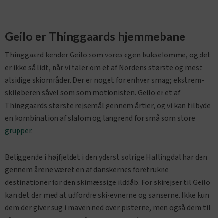
Geilo er Thinggaards hjemmebane
Thinggaard kender Geilo som vores egen bukselomme, og det
er ikke så lidt, når vi taler om et af Nordens største og mest
alsidige skiområder. Der er noget for enhver smag; ekstrem-
skiløberen såvel som som motionisten. Geilo er et af
Thinggaards største rejsemål gennem årtier, og vi kan tilbyde
en kombination af slalom og langrend for små som store
grupper
.
Beliggende i højfjeldet i den yderst solrige Hallingdal har den
gennem årene været en af danskernes foretrukne
destinationer for den skimæssige ilddåb. For skirejser til Geilo
kan det der med at udfordre ski-evnerne og sanserne. Ikke kun
dem der giver sug i maven ned over pisterne, men også dem til