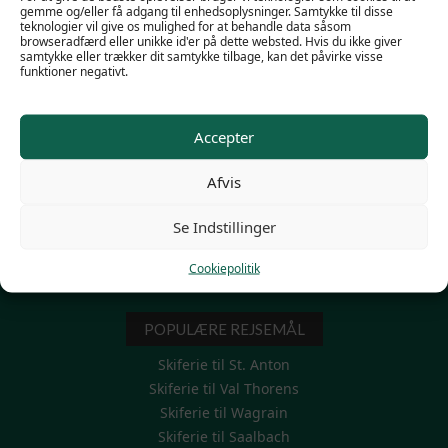
gemme og/eller få adgang til enhedsoplysninger. Samtykke til disse
teknologier vil give os mulighed for at behandle data såsom
browseradfærd eller unikke id'er på dette websted. Hvis du ikke giver
samtykke eller trækker dit samtykke tilbage, kan det påvirke visse
funktioner negativt.
POPULÆRE LINKS
Familieskiferie
Accepter
Firma skirejser
Mini Skiferie 3-4-5 dage
Afvis
Modtag et personligt tilbud
Skiferie til grupper
Se Indstillinger
Skiferie uge 7 – vinterferien
Thinggaards egne hoteller
Cookiepolitik
Rejseinformation/FAQ
POPULÆRE REJSEMÅL
Skiferie til St. Anton
Skiferie til Val Thorens
Skiferie til Wagrain
Skiferie til Saalbach