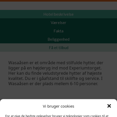
Hotel beskrivelse
Værelser
Fakta
Beliggenhed
Få et tilbud
Wasaåsen er et område med stilfulde hytter, der
ligger på en højderyg ind mod Experiumtorget.
Her kan du finde veludstyrede hytter af højeste
kvalitet. Du er i gåafstand til skilifte og service. I
Wasaåsen er der plads mellem 6-10 personer.
Vi bruger cookies
For at give de bedste oplevelser bruger vi teknologier som cookies til at