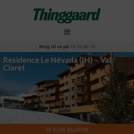
Ring til os på
70 10 00 10
Residence Le Névada (IH) – Val
Claret
SE FLERE BILLEDER
Skiferie 2026/2027
»
Residence Le Névada (IH) – Val Claret