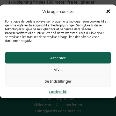
skiudlejning findes 150 meter fra lejligheden.
Vi bruger cookies
For at give de bedste oplevelser bruger vi teknologier som cookies til at
gemme og/eller få adgang til enhedsoplysninger. Samtykke til disse
teknologier vil give os mulighed for at behandle data såsom
browseradfærd eller unikke id'er på dette websted. Hvis du ikke giver
samtykke eller trækker dit samtykke tilbage, kan det påvirke visse
funktioner negativt.
Accepter
POPULÆRE LINKS
Afvis
Familieskiferie
Firma skirejser
Se Indstillinger
Mini Skiferie 3-4-5 dage
Cookiepolitik
Modtag et personligt tilbud
Skiferie til grupper
Skiferie uge 7 – vinterferien
Thinggaards egne hoteller