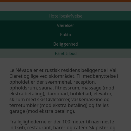
Hotel beskrivelse
Værelser
Fakta
Beliggenhed
Få et tilbud
Le Névada er et rustisk residens beliggende i Val
Claret og lige ved skiområdet. Til medbenyttelse i
opholdet er der svømmehal, reception,
opholdsrum, sauna, fitnessrum, massage (mod
ekstra betaling), dampbad, boblebad, elevator,
skirum med skistøvletørrer, vaskemaskine og
tørretumbler (mod ekstra betaling) og fælles
garage (mod ekstra betaling).
Fra lejlighederne er der 100 meter til nærmeste
indkøb, restaurant, barer og caféer. Skipister og