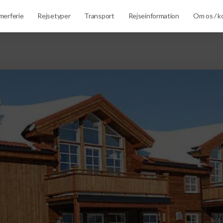
erferie
Rejsetyper
Transport
Rejseinformation
Om os / k