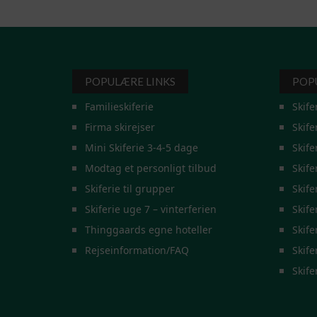
POPULÆRE LINKS
POP
Familieskiferie
Skife
Firma skirejser
Skife
Mini Skiferie 3-4-5 dage
Skife
Modtag et personligt tilbud
Skife
Skiferie til grupper
Skife
Skiferie uge 7 – vinterferien
Skife
Thinggaards egne hoteller
Skife
Rejseinformation/FAQ
Skifer
Skife