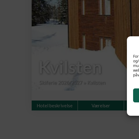
For
Kvilsten
og/
mul
web
påv
Skiferie 2026/2027
»
Kvilsten
Hotel beskrivelse
Værelser