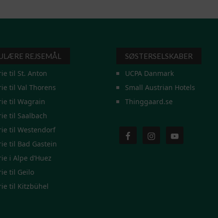
ULÆRE REJSEMÅL
SØSTERSELSKABER
rie til St. Anton
UCPA Danmark
rie til Val Thorens
Small Austrian Hotels
rie til Wagrain
Thinggaard.se
rie til Saalbach
rie til Westendorf
rie til Bad Gastein
rie i Alpe d’Huez
ie til Geilo
rie til Kitzbühel