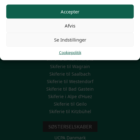
Skiferie til grupper
Skiferie uge 7 – vinterferien
Accepter
Thinggaards egne hoteller
Rejseinformation/FAQ
Afvis
Se Indstillinger
POPULÆRE REJSEMÅL
Skiferie til St. Anton
Cookiepolitik
Skiferie til Val Thorens
Skiferie til Wagrain
Skiferie til Saalbach
Skiferie til Westendorf
Skiferie til Bad Gastein
Skiferie i Alpe d’Huez
Skiferie til Geilo
Skiferie til Kitzbühel
SØSTERSELSKABER
UCPA Danmark