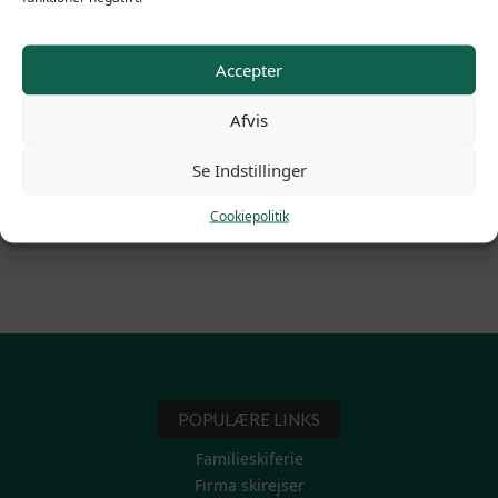
både par, familier og solorejsende
Gratis wi-fi og faciliteter som bar og
fælles opholdsstue
Accepter
Nærhed til skibussen og
Afvis
skiopbevaringsrum på hotellet
Mulighed for at nyde en middag på
Se Indstillinger
hotellets restaurant
Cookiepolitik
POPULÆRE LINKS
Familieskiferie
Firma skirejser