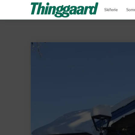
Skiferie
Somm