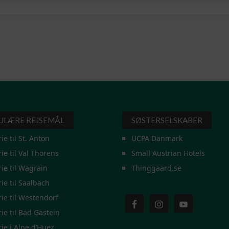
ULÆRE REJSEMÅL
SØSTERSELSKABER
rie til St. Anton
UCPA Danmark
rie til Val Thorens
Small Austrian Hotels
rie til Wagrain
Thinggaard.se
rie til Saalbach
rie til Westendorf
rie til Bad Gastein
rie i Alpe d’Huez