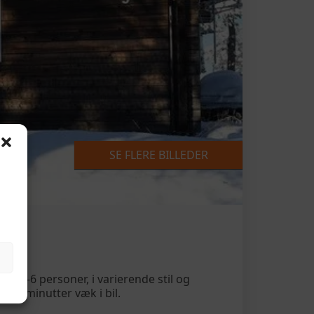
SE FLERE BILLEDER
se 2-6 personer, i varierende stil og
 par minutter væk i bil.