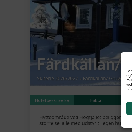
Färdkällan/
For
og/
Skiferie 2026/2027
»
Färdkällan/ Gruven
mul
web
påv
Hotel beskrivelse
Fakta
Be
Hytteområde ved Högfjället beliggende midt
størrelse, alle med udstyr til egen hushold