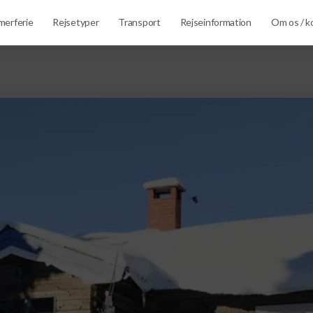
erferie
Rejsetyper
Transport
Rejseinformation
Om os / k