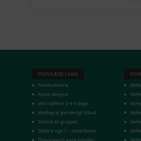
POPULÆRE LINKS
POP
Familieskiferie
Skife
Firma skirejser
Skife
Mini Skiferie 3-4-5 dage
Skife
Modtag et personligt tilbud
Skife
Skiferie til grupper
Skife
Skiferie uge 7 – vinterferien
Skife
Thinggaards egne hoteller
Skife