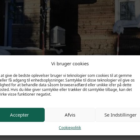
 Gruven
Vi bruger cookies
 at give de bedste oplevelser bruger vi teknologier som cookies til at gemme
eller få adgang til enhedsoplysninger. Samtykke til disse teknologier vil give os
ighed for at behandle data såsom browseradfærd eller unikke id'er på dette
sted. Hvis du ikke giver samtykke eller trækker dit samtykke tilbage, kan det
irke visse funktioner negativt.
liggenhed
Få et tilbud
Accepter
Afvis
Se Indstillinger
 på fjeldet. Her findes et stort udbud af hytter, der kan hu
Cookiepolitik
ning. Högfjällshotellet, lifter og anden service ligger blot et