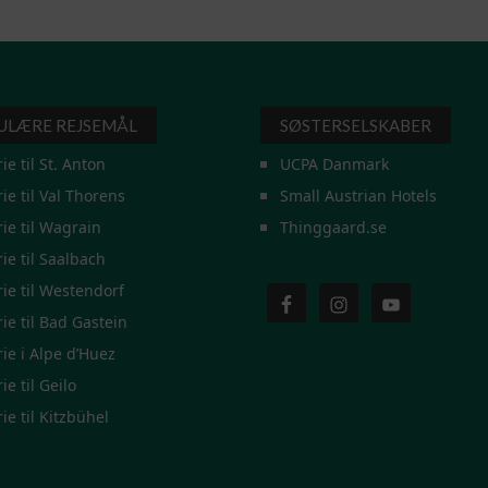
ULÆRE REJSEMÅL
SØSTERSELSKABER
rie til St. Anton
UCPA Danmark
rie til Val Thorens
Small Austrian Hotels
rie til Wagrain
Thinggaard.se
rie til Saalbach
rie til Westendorf
rie til Bad Gastein
rie i Alpe d’Huez
ie til Geilo
rie til Kitzbühel