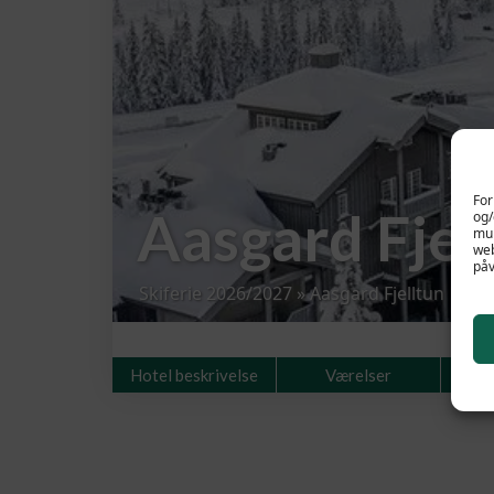
For
Aasgard Fjel
og/
mul
web
påv
Skiferie 2026/2027
»
Aasgard Fjelltun
Hotel beskrivelse
Værelser