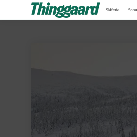
Skiferie
Somm