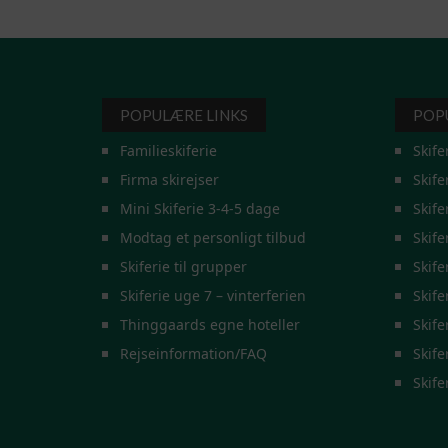
POPULÆRE LINKS
POP
Familieskiferie
Skife
Firma skirejser
Skife
Mini Skiferie 3-4-5 dage
Skife
Modtag et personligt tilbud
Skife
Skiferie til grupper
Skife
Skiferie uge 7 – vinterferien
Skife
Thinggaards egne hoteller
Skife
Rejseinformation/FAQ
Skifer
Skife