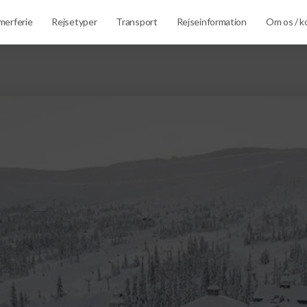
erferie
Rejsetyper
Transport
Rejseinformation
Om os / k