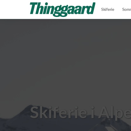
Skiferie
Somm
Skiferie i Alp