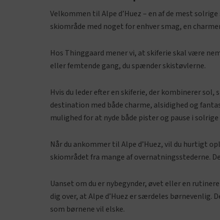
Velkommen til Alpe d’Huez – en af de mest solrige s
skiområde med noget for enhver smag, en charmere
Hos Thinggaard mener vi, at skiferie skal være nem, 
eller femtende gang, du spænder skistøvlerne.
Hvis du leder efter en skiferie, der kombinerer sol,
destination med både charme, alsidighed og fantast
mulighed for at nyde både pister og pause i solrige
Når du ankommer til Alpe d’Huez, vil du hurtigt op
skiområdet fra mange af overnatningsstederne. Det
Uanset om du er nybegynder, øvet eller en rutineret
dig over, at Alpe d’Huez er særdeles børnevenlig. 
som børnene vil elske.