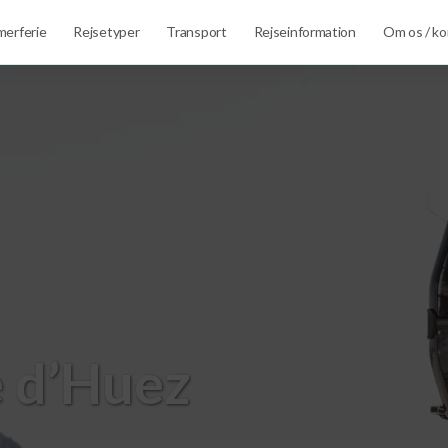
erferie
Rejsetyper
Transport
Rejseinformation
Om os / ko
e d’Huez