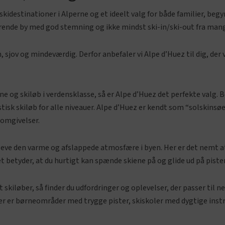
kidestinationer i Alperne og et ideelt valg for både familier, beg
nde by med god stemning og ikke mindst ski-in/ski-out fra mange 
sjov og mindeværdig. Derfor anbefaler vi Alpe d’Huez til dig, der v
 sne og skiløb i verdensklasse, så er Alpe d’Huez det perfekte valg. 
isk skiløb for alle niveauer. Alpe d’Huez er kendt som “solskinsøe
 omgivelser.
leve den varme og afslappede atmosfære i byen. Her er det nemt at 
 betyder, at du hurtigt kan spænde skiene på og glide ud på piste
 skiløber, så finder du udfordringer og oplevelser, der passer til n
Der er børneområder med trygge pister, skiskoler med dygtige instr