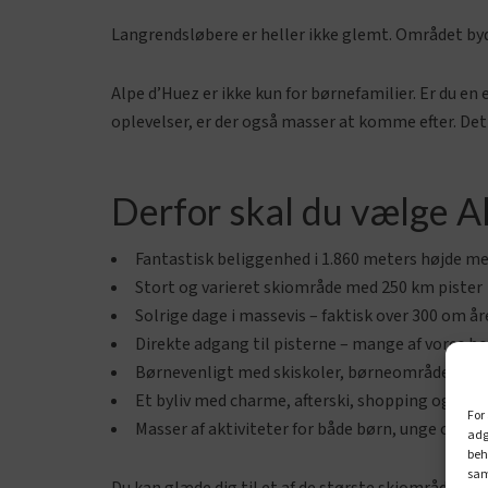
Langrendsløbere er heller ikke glemt. Området byder
Alpe d’Huez er ikke kun for børnefamilier. Er du en
oplevelser, er der også masser at komme efter. Det 
Derfor skal du vælge 
Fantastisk beliggenhed i 1.860 meters højde med
Stort og varieret skiområde med 250 km pister
Solrige dage i massevis – faktisk over 300 om år
Direkte adgang til pisterne – mange af vores bol
Børnevenligt med skiskoler, børneområder og 
Et byliv med charme, afterski, shopping og gode
For
Masser af aktiviteter for både børn, unge og vok
adg
beh
sam