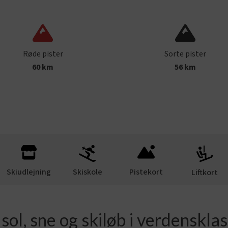
Røde pister
Sorte pister
60 km
56 km
Skiudlejning
Skiskole
Pistekort
Liftkort
 sol, sne og skiløb i verdenskla