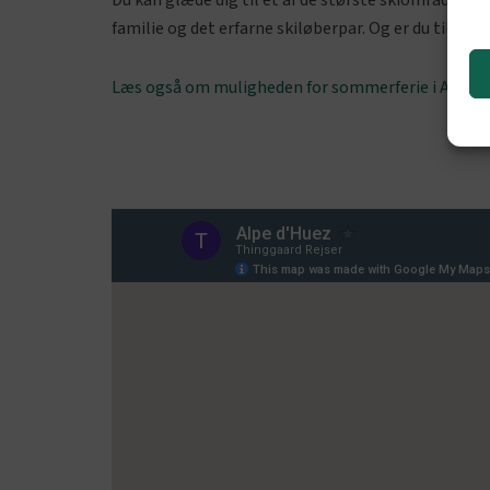
Du kan glæde dig til et af de største skiområder i F
familie og det erfarne skiløberpar. Og er du til la
Læs også om muligheden for sommerferie i Alpe 