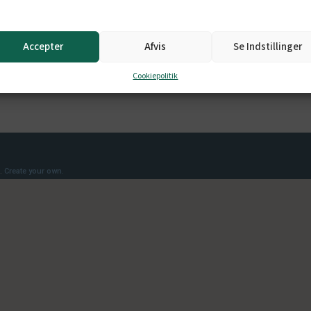
rankrig, med hele 250 km pister, udfordringer for alle niveauer og o
ngrend, finder du flere velpræparerede spor i naturskønne omgivelse
Accepter
Afvis
Se Indstillinger
d’Huez med Thinggaard her →
Cookiepolitik