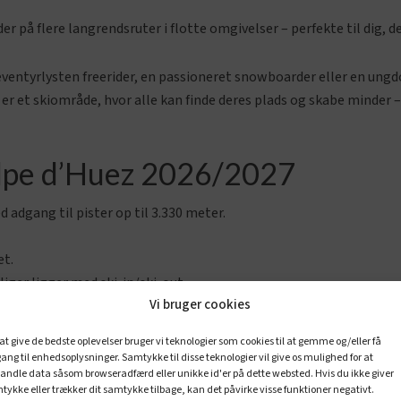
 på flere langrendsruter i flotte omgivelser – perfekte til dig, d
 eventyrlysten freerider, en passioneret snowboarder eller en ungd
er et skiområde, hvor alle kan finde deres plads og skabe minder –
Alpe d’Huez 2026/2027
 adgang til pister op til 3.330 meter.
et.
iger ligger med ski-in/ski-out.
Vi bruger cookies
mange aktiviteter
 restauranter.
 at give de bedste oplevelser bruger vi teknologier som cookies til at gemme og/eller få
sne – på og uden for pisten.
ang til enhedsoplysninger. Samtykke til disse teknologier vil give os mulighed for at
andle data såsom browseradfærd eller unikke id'er på dette websted. Hvis du ikke giver
tykke eller trækker dit samtykke tilbage, kan det påvirke visse funktioner negativt.