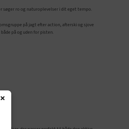
er søger ro og naturoplevelser i dit eget tempo.
omsgruppe på jagt efter action, afterski og sjove
 både på og uden for pisten.