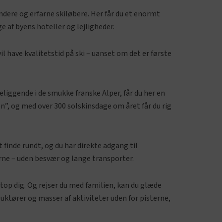
yndere og erfarne skiløbere. Her får du et enormt
af byens hoteller og lejligheder.
il have kvalitetstid på ski – uanset om det er første
Beliggende i de smukke franske Alper, får du her en
n”, og med over 300 solskinsdage om året får du rig
finde rundt, og du har direkte adgang til
rne – uden besvær og lange transporter.
etop dig. Og rejser du med familien, kan du glæde
uktører og masser af aktiviteter uden for pisterne,