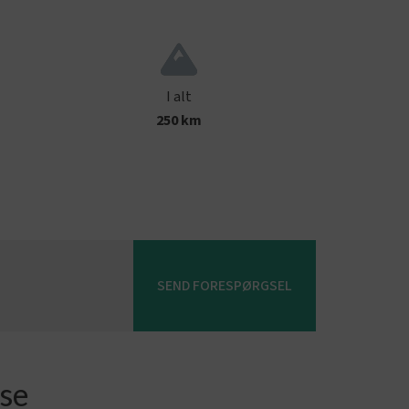
I alt
250 km
SEND FORESPØRGSEL
sse